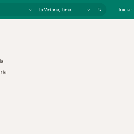
dad, enfermedad o nombre
p. ej. Lima
Iniciar
ia
ria
s de Mapfre