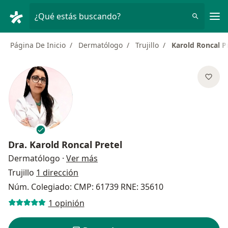
Men
¿Qué estás buscando?
Página De Inicio
Dermatólogo
Trujillo
Karold Roncal P
Dra.
Karold Roncal Pretel
sobre las especializaciones
Dermatólogo
·
Ver más
Trujillo
1 dirección
Núm. Colegiado: CMP: 61739 RNE: 35610
1 opinión