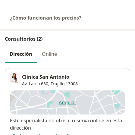
¿Cómo funcionan los precios?
Consultorios (2)
Dirección
Online
Clínica San Antonio
Av. Larco 630,
Trujillo
13008
Ampliar
se abre en una nueva pestañ
Disponibilidad
Este especialista no ofrece reserva online en esta
dirección