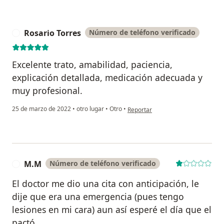
Rosario Torres
Número de teléfono verificado
R
Excelente trato, amabilidad, paciencia,
explicación detallada, medicación adecuada y
muy profesional.
en opinión del usuario Rosario Tor
25 de marzo de 2022
•
otro lugar
•
Otro
•
Reportar
M.M
Número de teléfono verificado
M
El doctor me dio una cita con anticipación, le
dije que era una emergencia (pues tengo
lesiones en mi cara) aun así esperé el día que el
pactó.