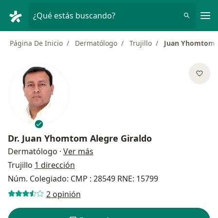
Men
¿Qué estás buscando?
Página De Inicio
Dermatólogo
Trujillo
Juan Yhomtom A
Dr.
Juan Yhomtom Alegre Giraldo
sobre las especializaciones
Dermatólogo
·
Ver más
Trujillo
1 dirección
Núm. Colegiado: CMP : 28549 RNE: 15799
2 opinión