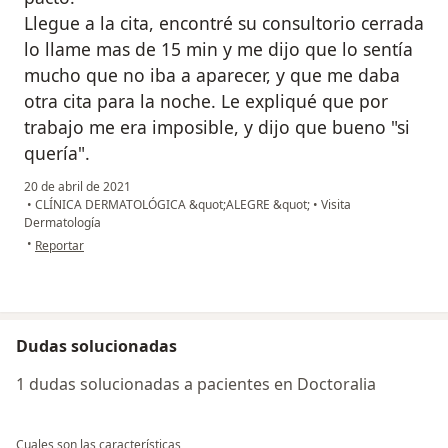
Llegue a la cita, encontré su consultorio cerrada
lo llame mas de 15 min y me dijo que lo sentía
mucho que no iba a aparecer, y que me daba
otra cita para la noche. Le expliqué que por
trabajo me era imposible, y dijo que bueno "si
quería".
20 de abril de 2021
•
CLÍNICA DERMATOLÓGICA &quot;ALEGRE &quot;
•
Visita
Dermatología
en opinión del usuario M.M
•
Reportar
Dudas solucionadas
1 dudas solucionadas a pacientes en Doctoralia
Cuales son las características