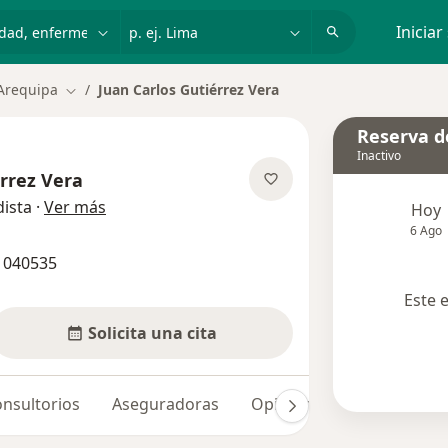
dad, enfermedad o nombre
p. ej. Lima
Iniciar
Arequipa
Juan Carlos Gutiérrez Vera
Cambiar de ciudad
Reserva de
Inactivo
érrez Vera
sobre las especializaciones
ista
·
Ver más
Hoy
6 Ago
 040535
Este 
Solicita una cita
nsultorios
Aseguradoras
Opiniones