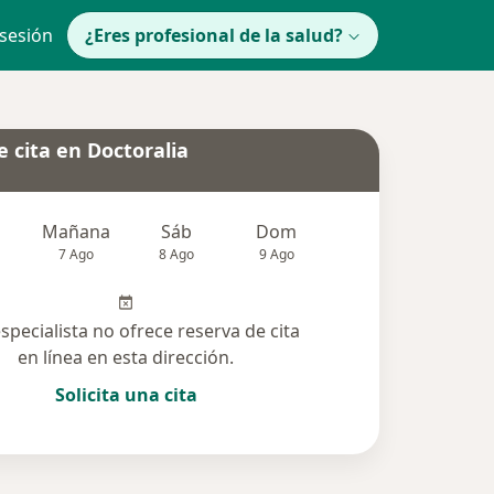
 sesión
¿Eres profesional de la salud?
 cita en Doctoralia
Mañana
Sáb
Dom
lunes
Mar
7 Ago
8 Ago
9 Ago
10 Ago
11 Ag
especialista no ofrece reserva de cita
en línea en esta dirección.
Solicita una cita