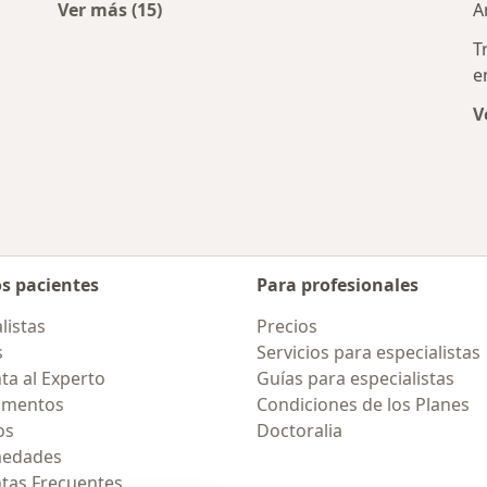
Ver más (15)
A
os y ortopedistas cercanos
Más en esta categoría: Enfermedades más 
T
e
V
os pacientes
Para profesionales
listas
Precios
s
Servicios para especialistas
ta al Experto
Guías para especialistas
amentos
Condiciones de los Planes
os
Doctoralia
medades
tas Frecuentes