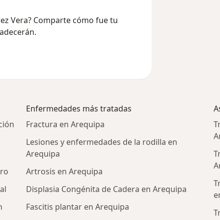
érrez Vera? Comparte cómo fue tu
radecerán.
Enfermedades más tratadas
A
ción
Fractura en Arequipa
T
A
Lesiones y enfermedades de la rodilla en
Arequipa
T
A
tro
Artrosis en Arequipa
T
al
Displasia Congénita de Cadera en Arequipa
e
n
Fascitis plantar en Arequipa
T