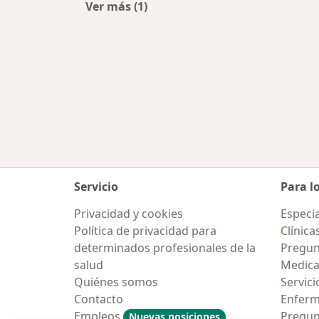
Ver más (1)
Más en esta categoría: Traumatólog
Servicio
Para l
Privacidad y cookies
Especia
Política de privacidad para
Clínica
determinados profesionales de la
Pregun
salud
Medic
Quiénes somos
Servici
Contacto
Enfer
Empleos
Pregun
Nuevas posiciones