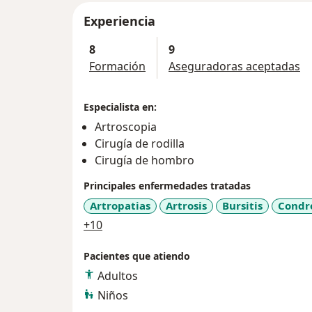
Experiencia
8
9
Formación
Aseguradoras aceptadas
Especialista en:
Artroscopia
Cirugía de rodilla
Cirugía de hombro
Principales enfermedades tratadas
Artropatias
Artrosis
Bursitis
Condr
a11y_sr_more_diseases
+10
Pacientes que atiendo
Adultos
Niños