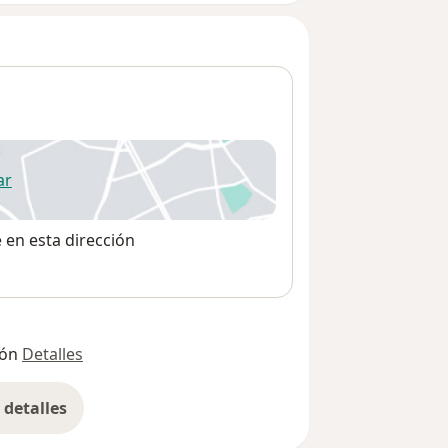
ar
 abre en una nueva pestaña
e en esta dirección
ión
Detalles
detalles
bre la dirección