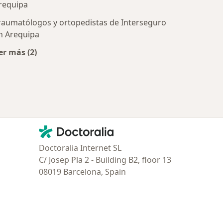
requipa
tratadas
raumatólogos y ortopedistas de Interseguro
n Arequipa
er más (2)
Más en esta categoría: Aseguradoras más populares
Contacto
Doctoralia - Página de inicio
Doctoralia Internet SL
C/ Josep Pla 2 - Building B2, floor 13
08019 Barcelona, Spain