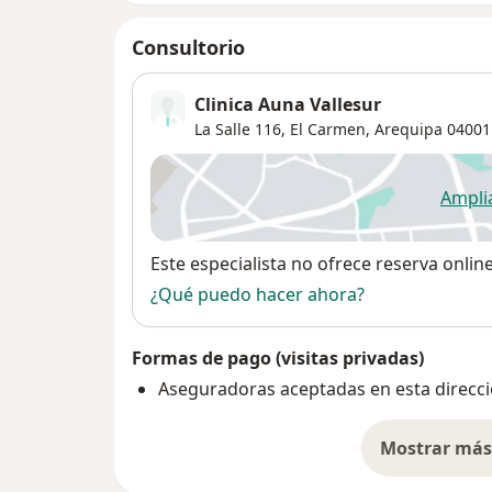
Consultorio
Clinica Auna Vallesur
La Salle 116,
El Carmen
,
Arequipa
04001
Ampli
se
Disponibilidad
Este especialista no ofrece reserva onlin
¿Qué puedo hacer ahora?
Formas de pago (visitas privadas)
Aseguradoras aceptadas en esta direcc
Mostrar más 
so