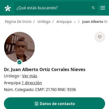
Men
¿Qué estás buscando?
Página De Inicio
Urólogo
Arequipa
Juan Alberto Or
Cambiar de ciudad
Dr.
Juan Alberto Ortiz Corrales Nieves
sobre las especializaciones
Urólogo
·
Ver más
Arequipa
1 dirección
Núm. Colegiado: CMP: 21760 RNE: 9336
Datos de contacto