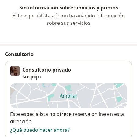
Sin información sobre servicios y precios
Este especialista aún no ha añadido información
sobre sus servicios
Consultorio
Consultorio privado
Arequipa
Ampliar
se abre en una nueva pestañ
Disponibilidad
Este especialista no ofrece reserva online en esta
dirección
¿Qué puedo hacer ahora?