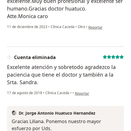
excelente.Muy buen profesional y excelente ser
humano.Gracias doctor huatuco.
Atte.Monica caro
en opinión del usuario
11 de diciembre de 2023
•
Clínica Caceda
•
Otro
•
Reportar
Cuenta eliminada
Excelente atención y sobretodo agradezco la
paciencia que tiene el doctor y también a la
Srta. Sandra.
en opinión del usuario Cuenta eli
17 de agosto de 2018
•
Clínica Caceda
•
•
Reportar
Dr. Jorge Antonio Huatuco Hernandez
Gracias Liliana. Ponemos nuestro mayor
esfuerzo por Uds.