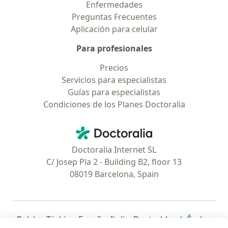
Enfermedades
Preguntas Frecuentes
Aplicación para celular
Para profesionales
Precios
Servicios para especialistas
Guías para especialistas
Condiciones de los Planes Doctoralia
Contacto
Doctoralia - Página de inicio
Doctoralia Internet SL
C/ Josep Pla 2 - Building B2, floor 13
08019 Barcelona, Spain
se abre en una nueva pestaña
se abre en una nueva pestaña
se abre en una nueva pestaña
se abre en una nueva pes
se abre en 
se a
Polska
,
Türkiye
,
España
,
Italia
,
Deutschland
,
Česko
,