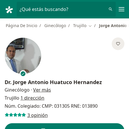
Men
¿Qué estás buscando?
Página De Inicio
Ginecólogo
Trujillo
Jorge Antonio
Cambiar de ciudad
Dr.
Jorge Antonio Huatuco Hernandez
sobre las especializaciones
Ginecólogo
·
Ver más
Trujillo
1 dirección
Núm. Colegiado: CMP: 031305 RNE: 013890
3 opinión