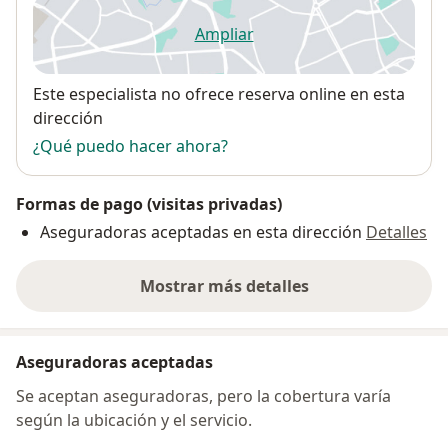
Ampliar
se abre en una nueva pestañ
Disponibilidad
Este especialista no ofrece reserva online en esta
dirección
¿Qué puedo hacer ahora?
Formas de pago (visitas privadas)
Aseguradoras aceptadas en esta dirección
Detalles
Mostrar más detalles
sobre la dirección
Aseguradoras aceptadas
Se aceptan aseguradoras, pero la cobertura varía
según la ubicación y el servicio.