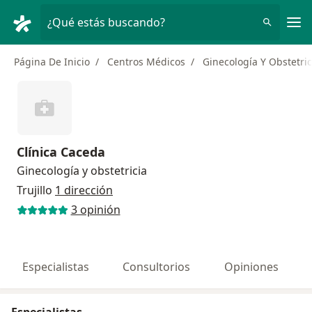
Men
¿Qué estás buscando?
Página De Inicio
Centros Médicos
Ginecología Y Obstetric
Clínica Caceda
Ginecología y obstetricia
Trujillo
1 dirección
3 opinión
Especialistas
Consultorios
Opiniones
Especialistas