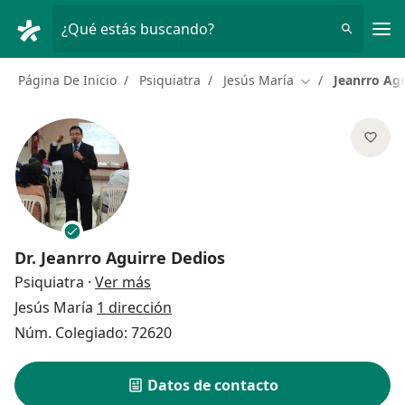
Men
¿Qué estás buscando?
Página De Inicio
Psiquiatra
Jesús María
Jeanrro Agu
Cambiar de ciud
Dr.
Jeanrro Aguirre Dedios
sobre las especializaciones
Psiquiatra
·
Ver más
Jesús María
1 dirección
Núm. Colegiado: 72620
Datos de contacto