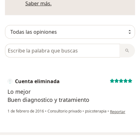
Más información sobre opiniones
Saber más.
Busca en opiniones
Cuenta eliminada
Lo mejor
Buen diagnostico y tratamiento
en opinión del u
1 de febrero de 2016
•
Consultorio privado
•
psicoterapia
•
Reportar