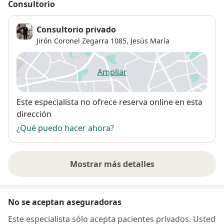
Consultorio
Consultorio privado
Jirón Coronel Zegarra 1085,
Jesús María
Ampliar
se abre en una nueva pestañ
Disponibilidad
Este especialista no ofrece reserva online en esta
dirección
¿Qué puedo hacer ahora?
Mostrar más detalles
sobre la dirección
No se aceptan aseguradoras
Este especialista sólo acepta pacientes privados. Usted