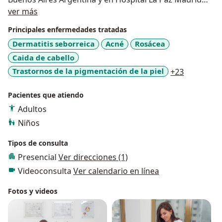
Acerca de mí
España.
ver más
Ponente en congresos nacionales de dermatología y
Principales enfermedades tratadas
Miembro del Colegio Ibero Latinoamericano de
Dermatitis seborreica
Acné
Rosácea
Dermatología CILAD.
Caida de cabello
a11y_sr_m
Trastornos de la pigmentación de la piel
+23
Pacientes que atiendo
Adultos
Niños
Tipos de consulta
Presencial
Ver direcciones (1)
Videoconsulta
Ver calendario en línea
Fotos y videos