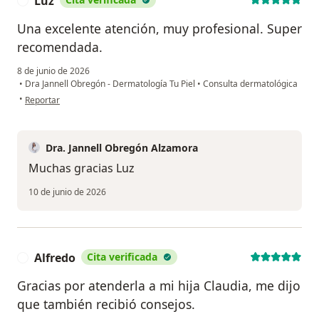
Luz
L
Una excelente atención, muy profesional. Super
recomendada.
8 de junio de 2026
•
Dra Jannell Obregón - Dermatología Tu Piel
•
Consulta dermatológica
en opinión del usuario Luz
•
Reportar
Dra. Jannell Obregón Alzamora
Muchas gracias Luz
10 de junio de 2026
Alfredo
Cita verificada
A
Gracias por atenderla a mi hija Claudia, me dijo
que también recibió consejos.