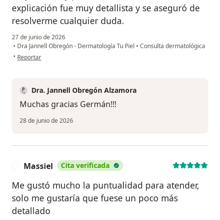
explicación fue muy detallista y se aseguró de
resolverme cualquier duda.
27 de junio de 2026
•
Dra Jannell Obregón - Dermatología Tu Piel
•
Consulta dermatológica
en opinión del usuario Germán Cruz
•
Reportar
Dra. Jannell Obregón Alzamora
Muchas gracias Germán!!!
28 de junio de 2026
Massiel
Cita verificada
M
Me gustó mucho la puntualidad para atender,
solo me gustaría que fuese un poco más
detallado