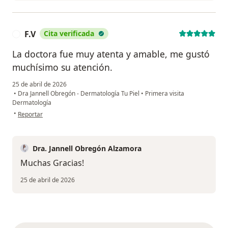
F.V
Cita verificada
F
La doctora fue muy atenta y amable, me gustó
muchísimo su atención.
25 de abril de 2026
•
Dra Jannell Obregón - Dermatología Tu Piel
•
Primera visita
Dermatología
en opinión del usuario F.V
•
Reportar
Dra. Jannell Obregón Alzamora
Muchas Gracias!
25 de abril de 2026