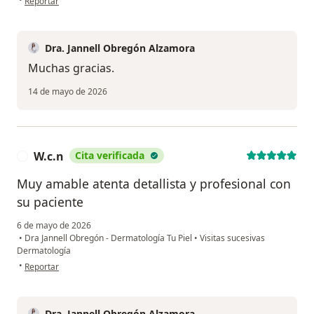
Reportar
Dra. Jannell Obregón Alzamora
Muchas gracias.
14 de mayo de 2026
W.c.n
Cita verificada
W
Muy amable atenta detallista y profesional con
su paciente
6 de mayo de 2026
•
Dra Jannell Obregón - Dermatología Tu Piel
•
Visitas sucesivas
Dermatología
en opinión del usuario W.c.n
•
Reportar
Dra. Jannell Obregón Alzamora