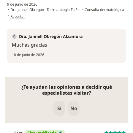
9 de junio de 2026
•
Dra Jannell Obregón - Dermatología Tu Piel
•
Consulta dermatológica
en opinión del usuario Massiel
•
Reportar
Dra. Jannell Obregón Alzamora
Muchas gracias
10 de junio de 2026
¿Te ayudan las opiniones a decidir qué
especialistas visitar?
Si
No
Cita verificada