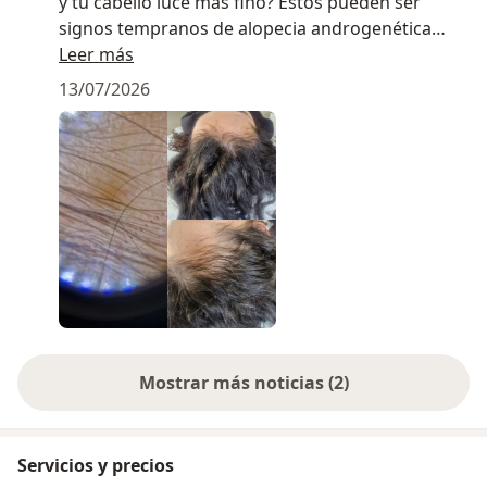
y tu cabello luce más fino? Estos pueden ser
signos tempranos de alopecia androgenética
femenina. Detectarla a tiempo puede marcar la
Leer más
diferencia.
13/07/2026
Mostrar más noticias (2)
Servicios y precios