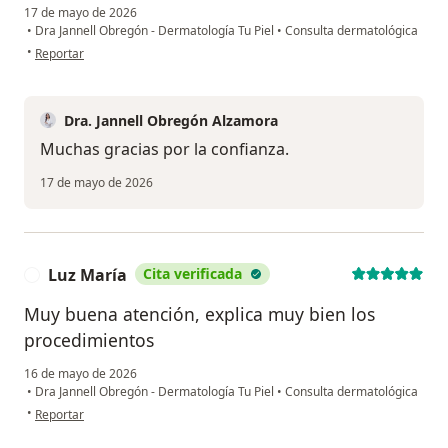
17 de mayo de 2026
•
Dra Jannell Obregón - Dermatología Tu Piel
•
Consulta dermatológica
en opinión del usuario Alfredo
•
Reportar
Dra. Jannell Obregón Alzamora
Muchas gracias por la confianza.
17 de mayo de 2026
Luz María
Cita verificada
L
Muy buena atención, explica muy bien los
procedimientos
16 de mayo de 2026
•
Dra Jannell Obregón - Dermatología Tu Piel
•
Consulta dermatológica
en opinión del usuario Luz María
•
Reportar