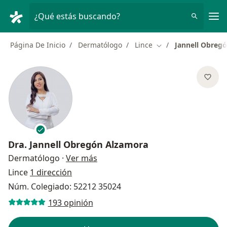
Men
¿Qué estás buscando?
Página De Inicio
Dermatólogo
Lince
Jannell Obreg
Cambiar de ciudad
Dra.
Jannell Obregón Alzamora
sobre las especializaciones
Dermatólogo
·
Ver más
Lince
1 dirección
Núm. Colegiado: 52212 35024
193 opinión