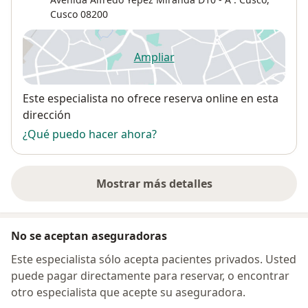
Cusco
08200
Ampliar
se abre en una nueva pestañ
Disponibilidad
Este especialista no ofrece reserva online en esta
dirección
¿Qué puedo hacer ahora?
Mostrar más detalles
sobre la dirección
No se aceptan aseguradoras
Este especialista sólo acepta pacientes privados. Usted
puede pagar directamente para reservar, o encontrar
otro especialista que acepte su aseguradora.