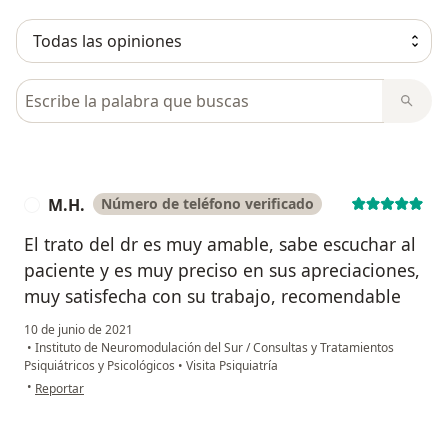
Busca en opiniones
M.H.
Número de teléfono verificado
M
El trato del dr es muy amable, sabe escuchar al
paciente y es muy preciso en sus apreciaciones,
muy satisfecha con su trabajo, recomendable
10 de junio de 2021
•
Instituto de Neuromodulación del Sur / Consultas y Tratamientos
Psiquiátricos y Psicológicos
•
Visita Psiquiatría
en opinión del usuario M.H.
•
Reportar