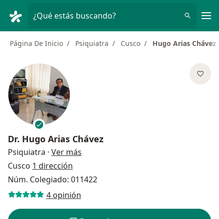
Men
¿Qué estás buscando?
Página De Inicio
Psiquiatra
Cusco
Hugo Arias Chávez
Dr.
Hugo Arias Chávez
sobre las especializaciones
Psiquiatra
·
Ver más
Cusco
1 dirección
Núm. Colegiado: 011422
4 opinión