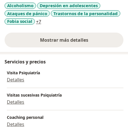
relación médico-paciente es fundamental para la
Alcoholismo
Depresión en adolescentes
mejoría y rehabilitación de todos los desórdenes de la
Ataques de pánico
Trastornos de la personalidad
mente y conducta humana, realizo psicoterapia en mi
quehacer cotidiano.Así también los extraordinarios e
a11y_sr_more_diseases
Fobia social
+7
irrefutables éxitos de la neuropsicofarmacología
actual, forman parte de mi actividad profesional.
Mostrar más detalles
sobre la experiencia
Servicios y precios
Visita Psiquiatría
Detalles
Visitas sucesivas Psiquiatría
Detalles
Coaching personal
Detalles