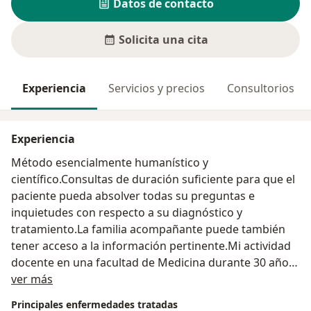
Datos de contacto
Solicita una cita
Experiencia
Servicios y precios
Consultorios
Experiencia
Método esencialmente humanístico y
científico.Consultas de duración suficiente para que el
paciente pueda absolver todas su preguntas e
inquietudes con respecto a su diagnóstico y
tratamiento.La familia acompañante puede también
tener acceso a la información pertinente.Mi actividad
docente en una facultad de Medicina durante 30 años
Acerca de mí
me facilita realizar consultas de gran contenido
ver más
educativo.Convencido que la genuina,íntima y afectiva
Principales enfermedades tratadas