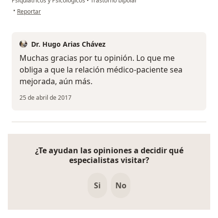
Psiquiátricos y Psicológicos
•
Trastorno bipolar
en opinión del usuario Cuenta eliminada
•
Reportar
Dr. Hugo Arias Chávez
Muchas gracias por tu opinión. Lo que me
obliga a que la relación médico-paciente sea
mejorada, aún más.
25 de abril de 2017
¿Te ayudan las opiniones a decidir qué
especialistas visitar?
Si
No