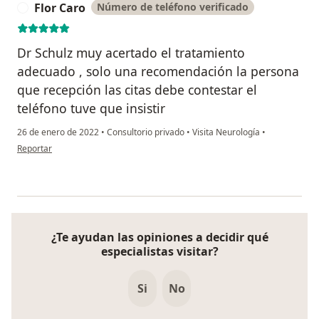
Flor Caro
Número de teléfono verificado
F
Dr Schulz muy acertado el tratamiento
adecuado , solo una recomendación la persona
que recepción las citas debe contestar el
teléfono tuve que insistir
26 de enero de 2022
•
Consultorio privado
•
Visita Neurología
•
en opinión del usuario Flor Caro
Reportar
¿Te ayudan las opiniones a decidir qué
especialistas visitar?
Si
No