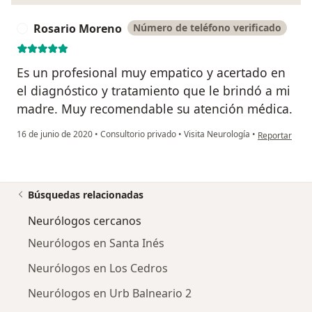
Rosario Moreno
Número de teléfono verificado
R
Es un profesional muy empatico y acertado en
el diagnóstico y tratamiento que le brindó a mi
madre. Muy recomendable su atención médica.
en opinión de
16 de junio de 2020
•
Consultorio privado
•
Visita Neurología
•
Reportar
Búsquedas relacionadas
Neurólogos cercanos
Neurólogos en Santa Inés
Neurólogos en Los Cedros
Neurólogos en Urb Balneario 2