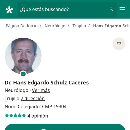
Men
¿Qué estás buscando?
Página De Inicio
Neurólogo
Trujillo
Hans Edgardo Sch
Dr.
Hans Edgardo Schulz Caceres
sobre las especializaciones
Neurólogo
·
Ver más
Trujillo
2 dirección
Núm. Colegiado: CMP 19304
4 opinión