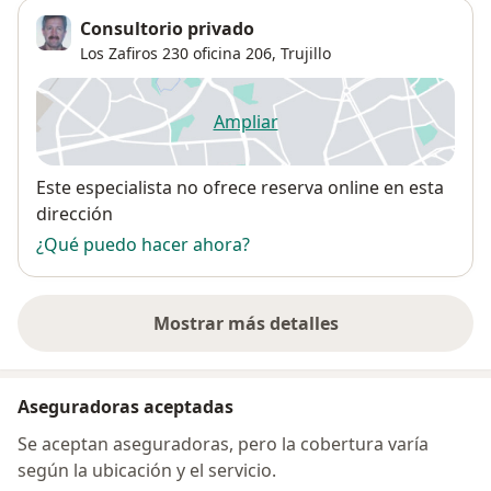
Consultorio privado
Los Zafiros 230 oficina 206,
Trujillo
Ampliar
se abre en una nueva pestañ
Disponibilidad
Este especialista no ofrece reserva online en esta
dirección
¿Qué puedo hacer ahora?
Mostrar más detalles
sobre la dirección
Aseguradoras aceptadas
Se aceptan aseguradoras, pero la cobertura varía
según la ubicación y el servicio.