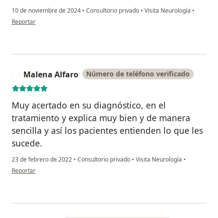
10 de noviembre de 2024
•
Consultorio privado
•
Visita Neurología
•
en opinión del usuario Merci Quiroz
Reportar
Malena Alfaro
Número de teléfono verificado
M
Muy acertado en su diagnóstico, en el
tratamiento y explica muy bien y de manera
sencilla y así los pacientes entienden lo que les
sucede.
23 de febrero de 2022
•
Consultorio privado
•
Visita Neurología
•
en opinión del usuario Malena Alfaro
Reportar