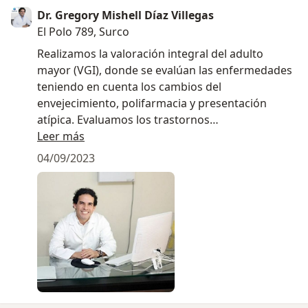
Dr. Gregory Mishell Díaz Villegas
El Polo 789, Surco
Realizamos la valoración integral del adulto
mayor (VGI), donde se evalúan las enfermedades
teniendo en cuenta los cambios del
envejecimiento, polifarmacia y presentación
atípica. Evaluamos los trastornos
neurocognitivos (demencias), trastornos del
Leer más
ánimo, síntomas conductuales, problemas
04/09/2023
nutricionales, etc. El objetivo es que nuestros
adultos mayores no pierdan su capacidad para
realizar las actividades de la vida diaria o al
convivir con las enfermedades, estas disminuyan
el deterioro que provocan en sus capacidades,
esto se logra con planes de trabajo
individualizados.