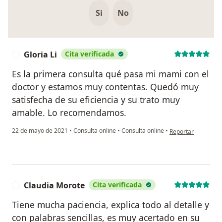
Si
No
Gloria Li
Cita verificada
G
Es la primera consulta qué pasa mi mami con el
doctor y estamos muy contentas. Quedó muy
satisfecha de su eficiencia y su trato muy
amable. Lo recomendamos.
en opinión del usua
22 de mayo de 2021
•
Consulta online
•
Consulta online
•
Reportar
Claudia Morote
Cita verificada
C
Tiene mucha paciencia, explica todo al detalle y
con palabras sencillas, es muy acertado en su