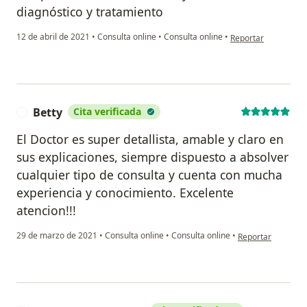
diagnóstico y tratamiento
en opinión del usua
12 de abril de 2021
•
Consulta online
•
Consulta online
•
Reportar
Betty
Cita verificada
B
El Doctor es super detallista, amable y claro en
sus explicaciones, siempre dispuesto a absolver
cualquier tipo de consulta y cuenta con mucha
experiencia y conocimiento. Excelente
atencion!!!
en opinión del usu
29 de marzo de 2021
•
Consulta online
•
Consulta online
•
Reportar