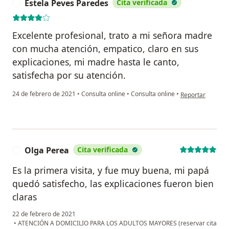
Estela Peves Paredes
Cita verificada
E
Excelente profesional, trato a mi señora madre
con mucha atención, empatico, claro en sus
explicaciones, mi madre hasta le canto,
satisfecha por su atención.
en opinión del u
24 de febrero de 2021
•
Consulta online
•
Consulta online
•
Reportar
Olga Perea
Cita verificada
O
Es la primera visita, y fue muy buena, mi papá
quedó satisfecho, las explicaciones fueron bien
claras
22 de febrero de 2021
•
ATENCIÓN A DOMICILIO PARA LOS ADULTOS MAYORES (reservar cita