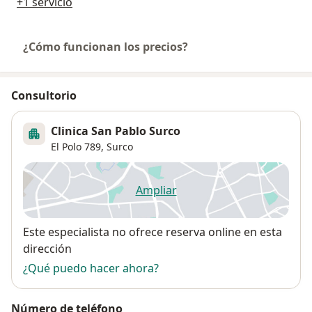
+1 servicio
¿Cómo funcionan los precios?
Consultorio
Clinica San Pablo Surco
El Polo 789,
Surco
Ampliar
se abre en una nueva pestañ
Disponibilidad
Este especialista no ofrece reserva online en esta
dirección
¿Qué puedo hacer ahora?
Número de teléfono