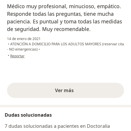
Médico muy profesional, minucioso, empático.
Responde todas las preguntas, tiene mucha
paciencia. Es puntual y toma todas las medidas
de seguridad. Muy recomendable.
14 de enero de 2021
•
ATENCIÓN A DOMICILIO PARA LOS ADULTOS MAYORES (reservar cita
- NO emergencias)
•
en opinión del usuario Rosa Ochoa
•
Reportar
Ver más
opiniones anteriores
Dudas solucionadas
7 dudas solucionadas a pacientes en Doctoralia