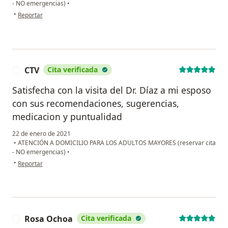
- NO emergencias)
•
en opinión del usuario Olga Perea
•
Reportar
CTV
Cita verificada
C
Satisfecha con la visita del Dr. Díaz a mi esposo
con sus recomendaciones, sugerencias,
medicacion y puntualidad
22 de enero de 2021
•
ATENCIÓN A DOMICILIO PARA LOS ADULTOS MAYORES (reservar cita
- NO emergencias)
•
en opinión del usuario CTV
•
Reportar
Rosa Ochoa
Cita verificada
R