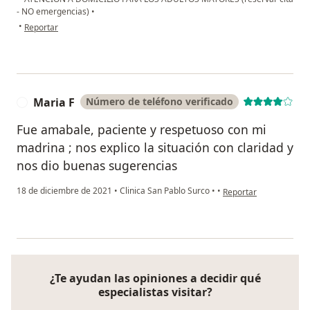
- NO emergencias)
•
en opinión del usuario Antuanet Guerra Velásquez
•
Reportar
Maria F
Número de teléfono verificado
M
Fue amabale, paciente y respetuoso con mi
madrina ; nos explico la situación con claridad y
nos dio buenas sugerencias
en opinión del usuario
18 de diciembre de 2021
•
Clinica San Pablo Surco
•
•
Reportar
¿Te ayudan las opiniones a decidir qué
especialistas visitar?