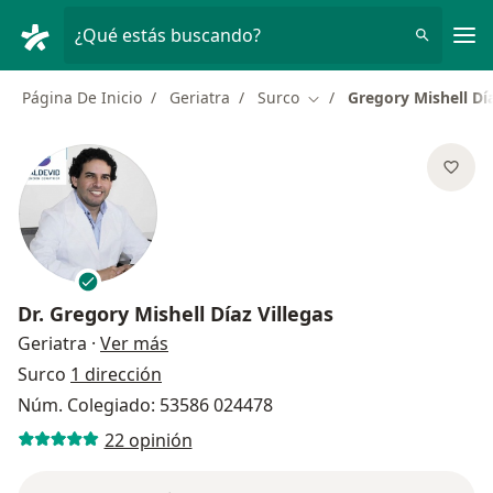
Men
¿Qué estás buscando?
Página De Inicio
Geriatra
Surco
Gregory Mishell Día
Cambiar de ciudad
Dr.
Gregory Mishell Díaz Villegas
sobre las especializaciones
Geriatra
·
Ver más
Surco
1 dirección
Núm. Colegiado: 53586 024478
22 opinión