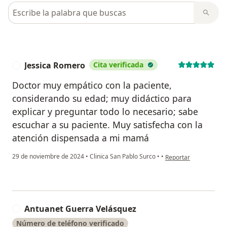
Busca en opiniones
Jessica Romero
Cita verificada
J
Doctor muy empático con la paciente,
considerando su edad; muy didáctico para
explicar y preguntar todo lo necesario; sabe
escuchar a su paciente. Muy satisfecha con la
atención dispensada a mi mamá
en opinión del usuari
29 de noviembre de 2024
•
Clinica San Pablo Surco
•
•
Reportar
Antuanet Guerra Velásquez
A
Número de teléfono verificado