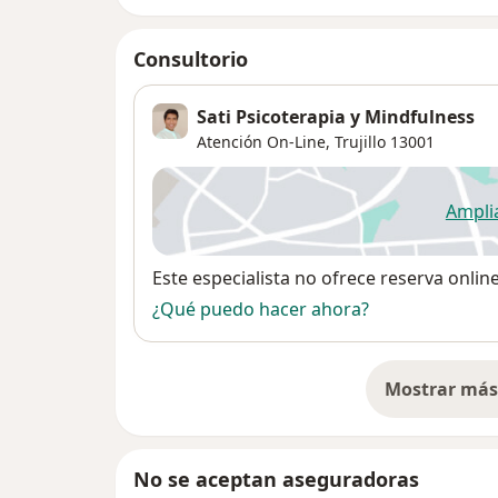
Consultorio
Sati Psicoterapia y Mindfulness
Atención On-Line,
Trujillo
13001
Ampli
se
Disponibilidad
Este especialista no ofrece reserva onlin
¿Qué puedo hacer ahora?
Mostrar más 
so
No se aceptan aseguradoras