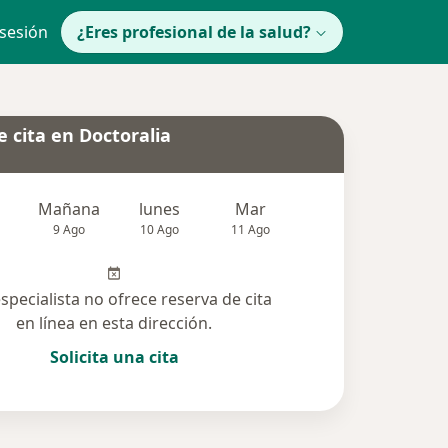
 sesión
¿Eres profesional de la salud?
 cita en Doctoralia
Mañana
lunes
Mar
Mié
Jue
9 Ago
10 Ago
11 Ago
12 Ago
13 Ag
especialista no ofrece reserva de cita
en línea en esta dirección.
Solicita una cita