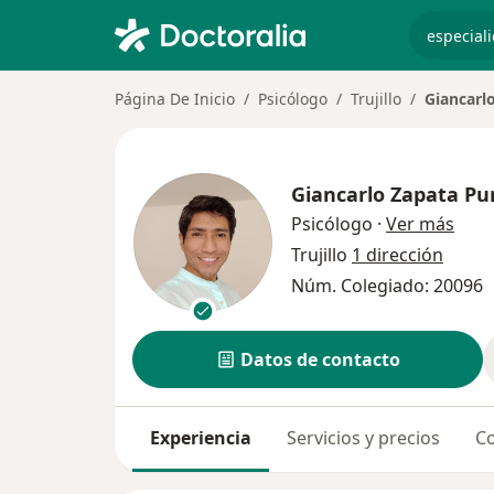
especiali
Página De Inicio
Psicólogo
Trujillo
Giancarl
Giancarlo Zapata Pu
sobr
Psicólogo
·
Ver más
Trujillo
1 dirección
Núm. Colegiado: 20096
Datos de contacto
Experiencia
Servicios y precios
Co