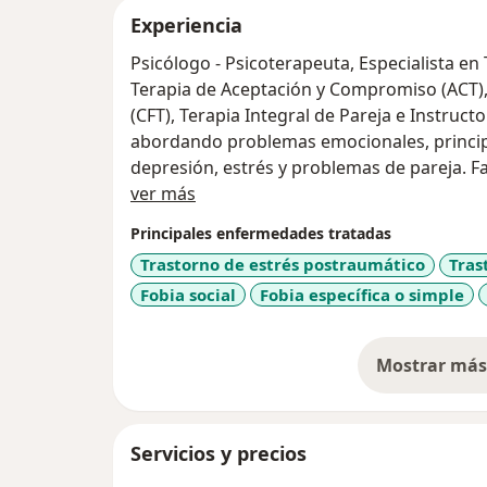
Experiencia
Psicólogo - Psicoterapeuta, Especialista en
Terapia de Aceptación y Compromiso (ACT)
(CFT), Terapia Integral de Pareja e Instruct
abordando problemas emocionales, princi
depresión, estrés y problemas de pareja. F
Acerca de mí
el desarrollo integral, con más de 13 años e
ver más
métodos de prácticas contemplativas.
Principales enfermedades tratadas
Trastorno de estrés postraumático
Tras
Fobia social
Fobia específica o simple
Mostrar más 
so
Servicios y precios