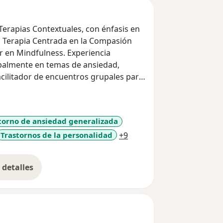
 Terapias Contextuales, con énfasis en
, Terapia Centrada en la Compasión
or en Mindfulness. Experiencia
palmente en temas de ansiedad,
acilitador de encuentros grupales para
n la práctica y difusión de diferentes
torno de ansiedad generalizada
a11y_sr_more_diseases
Trastornos de la personalidad
+9
detalles
bre la experiencia