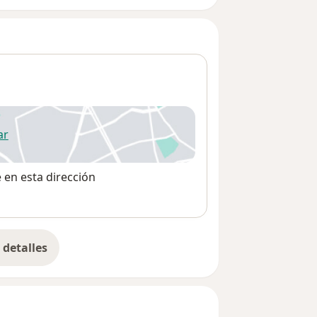
ar
 abre en una nueva pestaña
e en esta dirección
detalles
bre la dirección