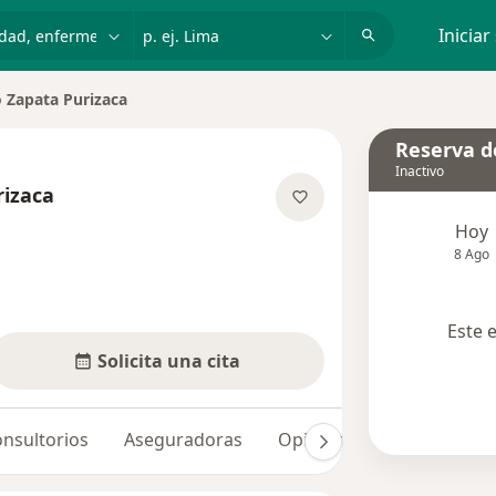
dad, enfermedad o nombre
p. ej. Lima
Iniciar
o Zapata Purizaca
Reserva de
Inactivo
rizaca
e las especializaciones
Hoy
8 Ago
Este 
Solicita una cita
nsultorios
Aseguradoras
Opiniones