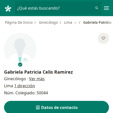
Men
¿Qué estás buscando?
Página De Inicio
Ginecólogo
Lima
Gabriela Patricia
Cambiar de ciudad
Gabriela Patricia Celis Ramirez
sobre las especializaciones
Ginecólogo
·
Ver más
Lima
1 dirección
Núm. Colegiado: 50044
Datos de contacto