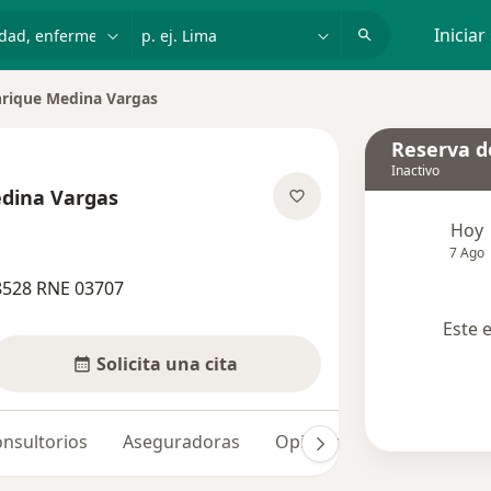
dad, enfermedad o nombre
p. ej. Lima
Iniciar
nrique Medina Vargas
 ciudad
Reserva de
Inactivo
edina Vargas
e las especializaciones
Hoy
7 Ago
8528 RNE 03707
Este 
Solicita una cita
nsultorios
Aseguradoras
Opiniones
Dudas solu