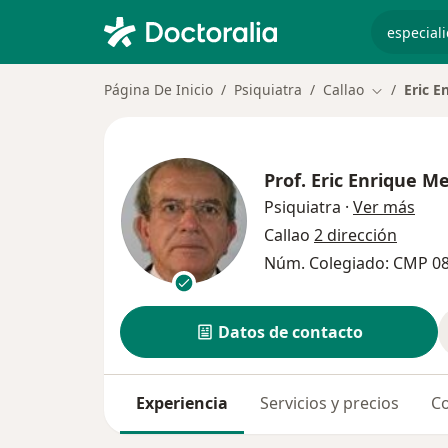
especiali
Página De Inicio
Psiquiatra
Callao
Eric E
Cambiar de
Prof.
Eric Enrique M
sobr
Psiquiatra
·
Ver más
Callao
2 dirección
Núm. Colegiado: CMP 0
Datos de contacto
Experiencia
Servicios y precios
Co