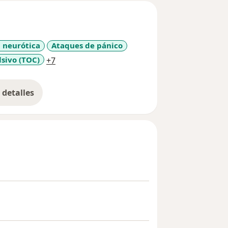
 neurótica
Ataques de pánico
a11y_sr_more_diseases
sivo (TOC)
+7
detalles
bre la experiencia