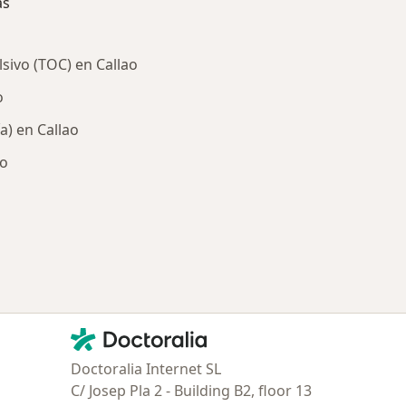
as
sivo (TOC) en Callao
o
a) en Callao
ao
ría: Enfermedades más tratadas
Contacto
Doctoralia - Página de inicio
Doctoralia Internet SL
C/ Josep Pla 2 - Building B2, floor 13