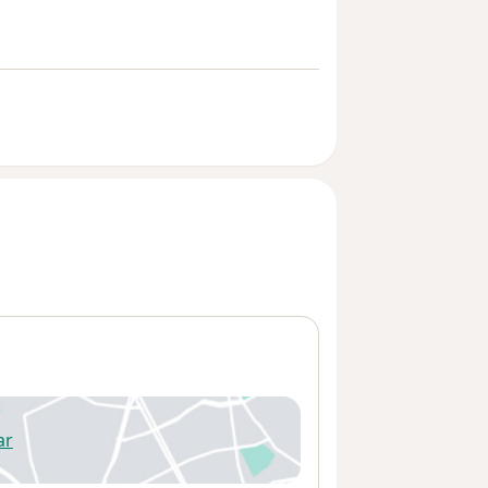
ar
 abre en una nueva pestaña