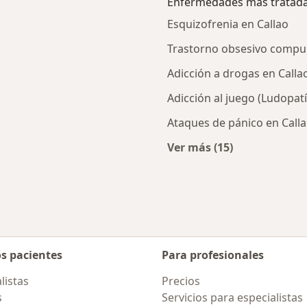
Enfermedades más tratad
Esquizofrenia en Callao
Trastorno obsesivo compul
Adicción a drogas en Calla
Adicción al juego (Ludopatí
Ataques de pánico en Call
Ver más (15)
rcanas a Callao
Más en esta catego
os pacientes
Para profesionales
listas
Precios
s
Servicios para especialistas