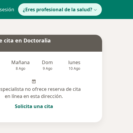
 sesión
¿Eres profesional de la salud?
 cita en Doctoralia
Mañana
Dom
lunes
Mar
Mié
8 Ago
9 Ago
10 Ago
11 Ago
12 Ag
especialista no ofrece reserva de cita
en línea en esta dirección.
Solicita una cita
cionadas (7)