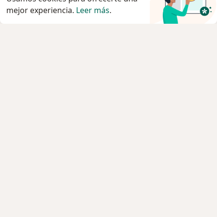
mejor experiencia.
Leer más
.
Servicio
Privacidad y cookies
Política de privacidad para determinados
profesionales de la salud
Quiénes somos
Contacto
Empleos
Nuevas posiciones
Condiciones Generales de Contratación
Para los pacientes
Especialistas
Clínicas
Pregunta al Experto
Medicamentos
Servicios