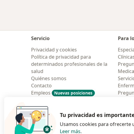
Servicio
Para l
Privacidad y cookies
Especia
Política de privacidad para
Clínica
determinados profesionales de la
Pregun
salud
Medic
Quiénes somos
Servici
Contacto
Enfer
Empleos
Pregun
Nuevas posiciones
Condiciones Generales de
Aplicac
Contratación
Tu privacidad es important
Usamos cookies para ofrecerte u
Leer más
.
se abre en una n
se abre 
s
Polska
,
Türkiye
,
España
,