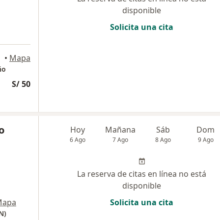
disponible
Solicita una cita
•
Mapa
ño
S/ 50
o
Hoy
Mañana
Sáb
Dom
6 Ago
7 Ago
8 Ago
9 Ago
La reserva de citas en línea no está
disponible
Mapa
Solicita una cita
N)