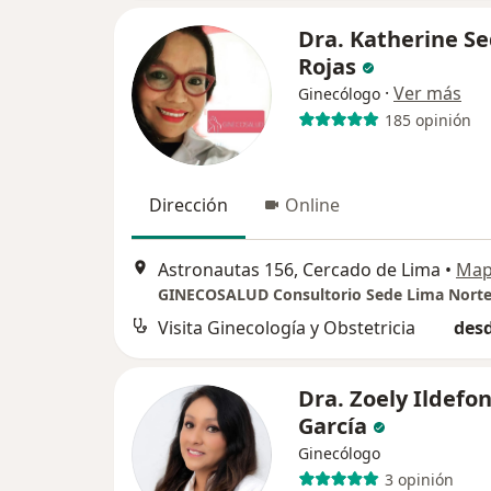
Dra. Katherine S
Rojas
·
Ver más
Ginecólogo
185 opinión
Dirección
Online
Astronautas 156, Cercado de Lima
•
Ma
GINECOSALUD Consultorio Sede Lima Nort
Visita Ginecología y Obstetricia
desd
Dra. Zoely Ildefo
García
Ginecólogo
3 opinión