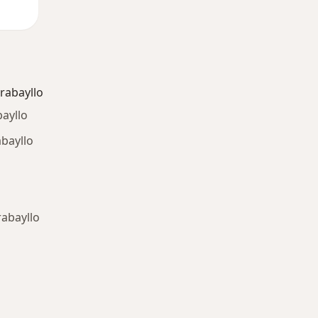
rabayllo
ayllo
abayllo
o
rabayllo
ría: Otras enfermedades en Carabayllo