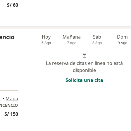
S/ 60
cencio
Hoy
Mañana
Sáb
Dom
6 Ago
7 Ago
8 Ago
9 Ago
La reserva de citas en línea no está
disponible
Solicita una cita
•
Mapa
VICENCIO
S/ 150