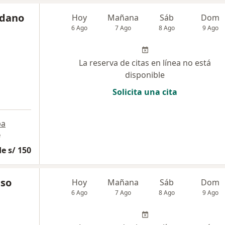
edano
Hoy
Mañana
Sáb
Dom
6 Ago
7 Ago
8 Ago
9 Ago
La reserva de citas en línea no está
disponible
Solicita una cita
pa
e
e s/ 150
nso
Hoy
Mañana
Sáb
Dom
6 Ago
7 Ago
8 Ago
9 Ago