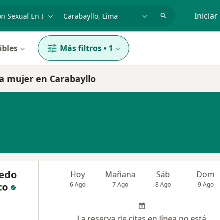
dad, enfermedad o nombre
p. ej. Lima
Iniciar
ibles
Más filtros
•
1
la mujer en Carabayllo
redo
Hoy
Mañana
Sáb
Dom
co
6 Ago
7 Ago
8 Ago
9 Ago
La reserva de citas en línea no está