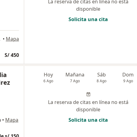
La reserva de citas en línea no está
disponible
Solicita una cita
64, Lima
•
Mapa
S/ 450
lia
Hoy
Mañana
Sáb
Dom
rez
6 Ago
7 Ago
8 Ago
9 Ago
La reserva de citas en línea no está
disponible
a
•
Mapa
Solicita una cita
e s/ 150