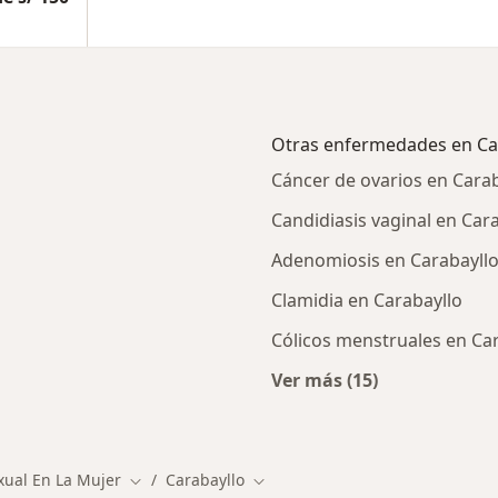
Otras enfermedades en Ca
Cáncer de ovarios en Carab
Candidiasis vaginal en Car
Adenomiosis en Carabayll
s
Clamidia en Carabayllo
Cólicos menstruales en Ca
Ver más (15)
rcanas a Carabayllo
Más en esta catego
xual En La Mujer
Carabayllo
Cambiar de ciudad
Cambiar de ciudad