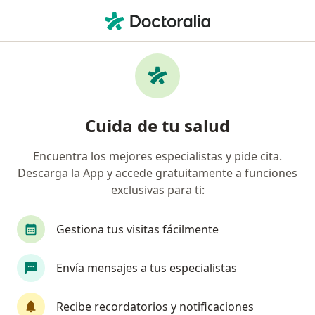
Men
Temblor Esencial • Yanahuara, Arequipa
Filtros
• 1
Seguro
Mapa
Especialistas en Temblor esencial en
Cuida de tu salud
Yanahuara
Encuentra los mejores especialistas y pide cita.
Descarga la App y accede gratuitamente a funciones
¿Qué especialidad estás buscando?
exclusivas para ti:
Neurólogo
Gestiona tus visitas fácilmente
Envía mensajes a tus especialistas
Recibe recordatorios y notificaciones