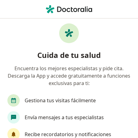
Men
Siringomielia • Yanahuara, Arequipa
Filtros
• 1
Seguro
Mapa
Especialistas en Siringomielia en Yanahuara
Cuida de tu salud
Encuentra los mejores especialistas y pide cita.
¿Qué especialidad estás buscando?
Descarga la App y accede gratuitamente a funciones
Neurólogo
exclusivas para ti:
Gestiona tus visitas fácilmente
Envía mensajes a tus especialistas
Recibe recordatorios y notificaciones