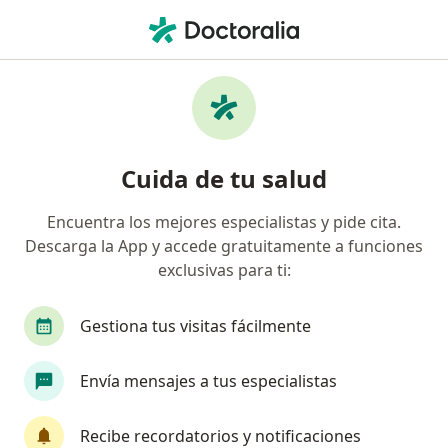
Men
Reflujo Gastroesofágico • Cajamarca, Cajamarca
Filtros
• 1
Seguro
Mapa
Especialistas en Reflujo Gastroesofágico en
Cuida de tu salud
Cajamarca
Encuentra los mejores especialistas y pide cita.
Descarga la App y accede gratuitamente a funciones
¿Qué especialidad estás buscando?
exclusivas para ti:
Pediatra
Gastroenterólogo
Gestiona tus visitas fácilmente
Envía mensajes a tus especialistas
Recibe recordatorios y notificaciones