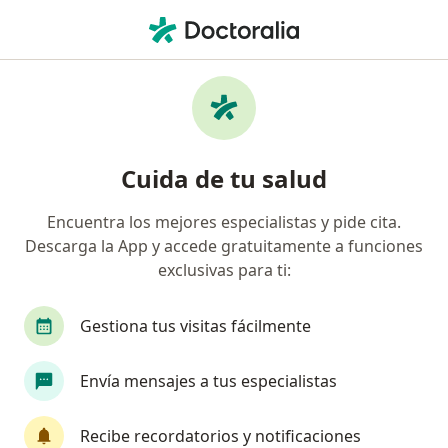
Men
Polimenorrea • Arequipa, Arequipa
Filtros
• 1
Mapa
Especialistas en Polimenorrea en Arequipa
Cuida de tu salud
Encuentra los mejores especialistas y pide cita.
¿Qué especialidad estás buscando?
Descarga la App y accede gratuitamente a funciones
Ginecólogo
Médico general
exclusivas para ti:
Gestiona tus visitas fácilmente
Envía mensajes a tus especialistas
Recibe recordatorios y notificaciones