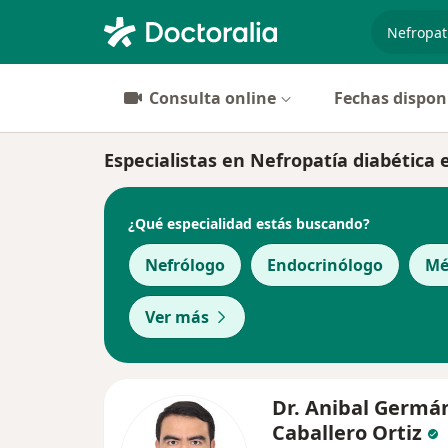
especiali
Consulta online
Fechas dispon
Especialistas en Nefropatía diabética 
¿Qué especialidad estás buscando?
Nefrólogo
Endocrinólogo
Mé
Ver más
Dr. Anibal Germá
Caballero Ortiz