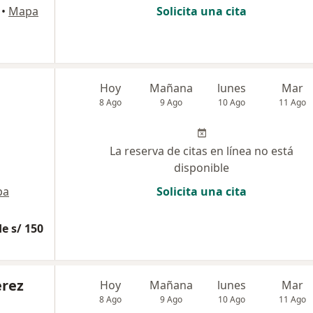
•
Mapa
Solicita una cita
Hoy
Mañana
lunes
Mar
8 Ago
9 Ago
10 Ago
11 Ago
La reserva de citas en línea no está
disponible
pa
Solicita una cita
e s/ 150
erez
Hoy
Mañana
lunes
Mar
8 Ago
9 Ago
10 Ago
11 Ago