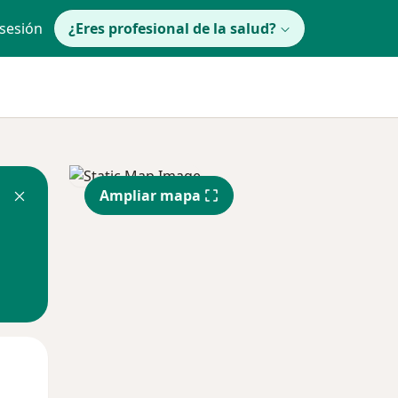
 sesión
¿Eres profesional de la salud?
Ampliar mapa
Mié
Jue
Vie
12 Ago
13 Ago
14 Ago