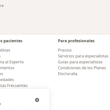
bre
os pacientes
Para profesionales
listas
Precios
s
Servicios para especialistas
ta al Experto
Guías para especialistas
amentos
Condiciones de los Planes
os
Doctoralia
medades
tas Frecuentes
ión para celular
e