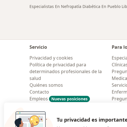
Especialistas En Nefropatía Diabética En Pueblo Li
Servicio
Para l
Privacidad y cookies
Especia
Política de privacidad para
Clínica
determinados profesionales de la
Pregun
salud
Medic
Quiénes somos
Servici
Contacto
Enfer
Empleos
Pregun
Nuevas posiciones
Condiciones Generales de
Aplicac
Contratación
Tu privacidad es important