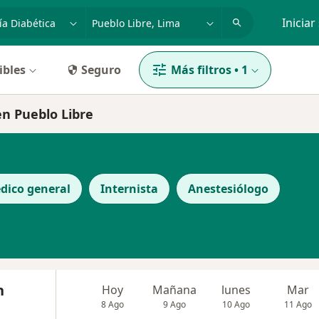
dad, enfermedad o nombre
p. ej. Lima
Iniciar
ibles
Seguro
Más filtros
•
1
en Pueblo Libre
dico general
Internista
Anestesiólogo
n
Hoy
Mañana
lunes
Mar
8 Ago
9 Ago
10 Ago
11 Ago