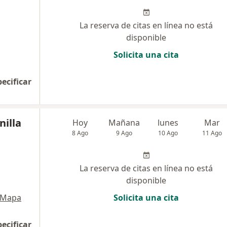
La reserva de citas en línea no está
disponible
Solicita una cita
pecificar
nilla
Hoy
Mañana
lunes
Mar
8 Ago
9 Ago
10 Ago
11 Ago
La reserva de citas en línea no está
disponible
Mapa
Solicita una cita
pecificar