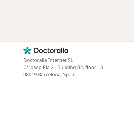
Contacto
Doctoralia - Página de inicio
Doctoralia Internet SL
C/ Josep Pla 2 - Building B2, floor 13
08019 Barcelona, Spain