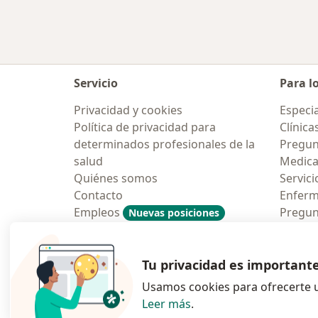
Servicio
Para l
Privacidad y cookies
Especia
Política de privacidad para
Clínica
determinados profesionales de la
Pregun
salud
Medic
Quiénes somos
Servici
Contacto
Enfer
Empleos
Pregun
Nuevas posiciones
Condiciones Generales de
Aplicac
Contratación
Tu privacidad es important
Usamos cookies para ofrecerte u
Leer más
.
se abre en una n
se abre 
s
Polska
,
Türkiye
,
España
,