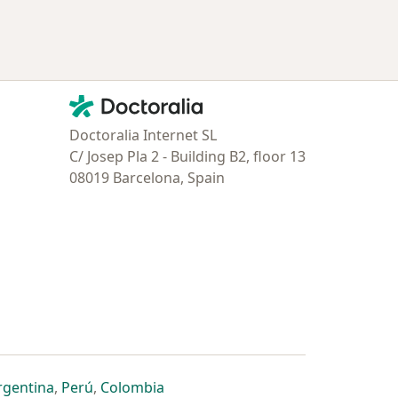
Contacto
Doctoralia - Página de inicio
Doctoralia Internet SL
C/ Josep Pla 2 - Building B2, floor 13
08019 Barcelona, Spain
estaña
 nueva pestaña
n una nueva pestaña
 abre en una nueva pestaña
se abre en una nueva pestaña
se abre en una nueva pestaña
se abre en una nueva pestaña
rgentina
,
Perú
,
Colombia