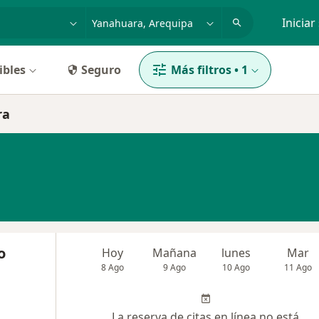
dad, enfermedad o nombre
p. ej. Lima
Iniciar
ibles
Seguro
Más filtros
•
1
ra
o
Hoy
Mañana
lunes
Mar
8 Ago
9 Ago
10 Ago
11 Ago
La reserva de citas en línea no está