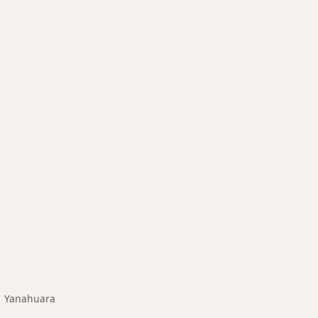
ermedades en Yanahuara
Yanahuara
biar de ciudad