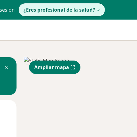
 sesión
¿Eres profesional de la salud?
Ampliar mapa
Mié
Jue
Vie
12 Ago
13 Ago
14 Ago