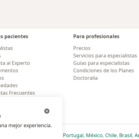
os pacientes
Para profesionales
listas
Precios
s
Servicios para especialistas
ta al Experto
Guías para especialistas
amentos
Condiciones de los Planes
os
Doctoralia
medades
tas Frecuentes
ión para celular
e
na mejor experiencia.
ueva pestaña
en una nueva pestaña
e abre en una nueva pestaña
se abre en una nueva pestaña
se abre en una nueva pestaña
se abre en una nueva pestaña
se abre en una nueva p
se abre en una
se abre e
se
Italia
,
Deutschland
,
Česko
,
Portugal
,
México
,
Chile
,
Brasil
,
A