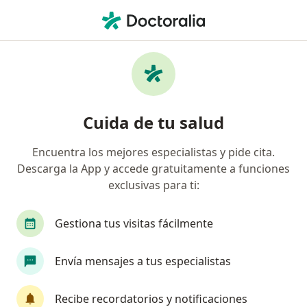
Men
Malformaciones Del Cráneo Y El Cerebro • Yanahuara, Arequipa
Filtros
• 1
Seguro
Mapa
Especialistas en Malformaciones del cráneo
Cuida de tu salud
y el cerebro en Yanahuara
Encuentra los mejores especialistas y pide cita.
Descarga la App y accede gratuitamente a funciones
¿Qué especialidad estás buscando?
exclusivas para ti:
Neurólogo
Pediatra
Gastroenterólogo
Gestiona tus visitas fácilmente
Envía mensajes a tus especialistas
Recibe recordatorios y notificaciones