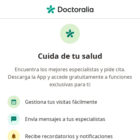
Men
Infección Urinaria • Jose Luis Bustamante y Rivero, Arequipa
Filtros
• 1
Mapa
Especialistas en Infección Urinaria en Jose
Cuida de tu salud
Luis Bustamante y Rivero
Encuentra los mejores especialistas y pide cita.
Descarga la App y accede gratuitamente a funciones
¿Qué especialidad estás buscando?
exclusivas para ti:
Médico general
Urólogo
Ginecólogo
Gestiona tus visitas fácilmente
Envía mensajes a tus especialistas
Recibe recordatorios y notificaciones