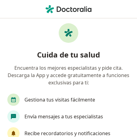
Men
Cáncer De Vesícula • Jose Luis Bustamante y Rivero, Arequipa
Filtros
• 1
Mapa
Especialistas en Cáncer de vesícula en Jose
Cuida de tu salud
Luis Bustamante y Rivero
Encuentra los mejores especialistas y pide cita.
Descarga la App y accede gratuitamente a funciones
¿Qué especialidad estás buscando?
exclusivas para ti:
Cirujano general
Gastroenterólogo
Médic
Gestiona tus visitas fácilmente
Envía mensajes a tus especialistas
Recibe recordatorios y notificaciones