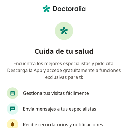
Men
Diabetes • Jose Luis Bustamante y Rivero, Arequipa
Filtros
• 1
Seguro
Mapa
Especialistas en Diabetes en Jose Luis
Cuida de tu salud
Bustamante y Rivero
Encuentra los mejores especialistas y pide cita.
Descarga la App y accede gratuitamente a funciones
¿Qué especialidad estás buscando?
exclusivas para ti:
Endocrinólogo
Médico general
Internista
Gestiona tus visitas fácilmente
Envía mensajes a tus especialistas
Recibe recordatorios y notificaciones