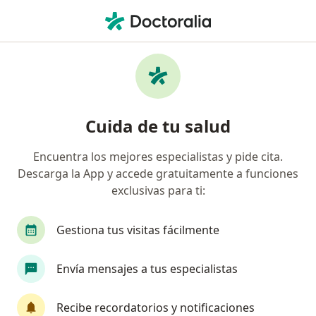
Men
Infección Por Parásitos • Cusco, Cusco
Filtros
• 1
Mapa
Especialistas en Infección por Parásitos en
Cuida de tu salud
Cusco
Encuentra los mejores especialistas y pide cita.
Descarga la App y accede gratuitamente a funciones
¿Qué especialidad estás buscando?
exclusivas para ti:
Pediatra
Médico general
Gestiona tus visitas fácilmente
Envía mensajes a tus especialistas
Recibe recordatorios y notificaciones