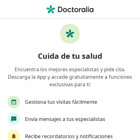
Men
Hernia Discal • Yanahuara, Arequipa
Filtros
• 1
Seguro
Mapa
Especialistas en Hernia discal en Yanahuara
Cuida de tu salud
Encuentra los mejores especialistas y pide cita.
¿Qué especialidad estás buscando?
Descarga la App y accede gratuitamente a funciones
Neurocirujano
Traumatólogo y Ortopedista
exclusivas para ti:
Gestiona tus visitas fácilmente
Envía mensajes a tus especialistas
Recibe recordatorios y notificaciones