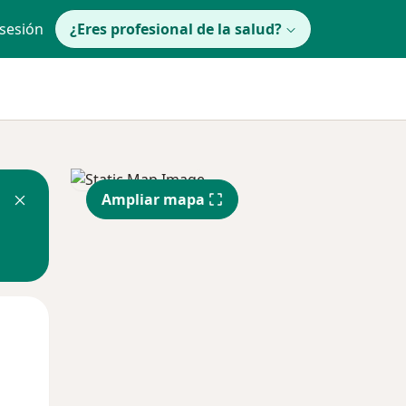
 sesión
¿Eres profesional de la salud?
Ampliar mapa
lunes
Mar
Mié
10 Ago
11 Ago
12 Ago