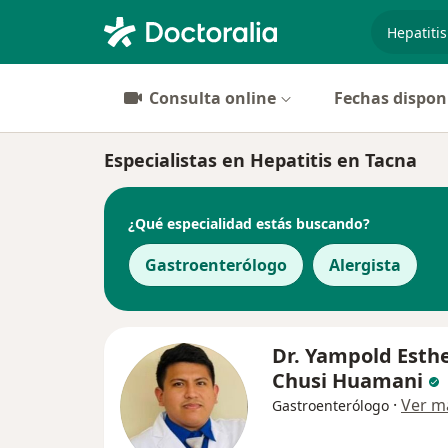
especiali
Consulta online
Fechas dispon
Especialistas en Hepatitis en Tacna
¿Qué especialidad estás buscando?
Gastroenterólogo
Alergista
Dr. Yampold Esth
Chusi Huamani
·
Ver m
Gastroenterólogo