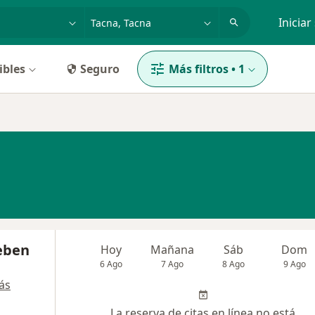
dad, enfermedad o nombre
p. ej. Lima
Iniciar
ibles
Seguro
Más filtros
•
1
eben
Hoy
Mañana
Sáb
Dom
6 Ago
7 Ago
8 Ago
9 Ago
ás
La reserva de citas en línea no está