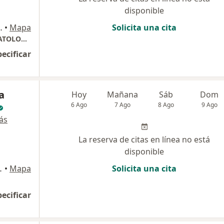
disponible
EROLOGIA, Tacna
•
Mapa
Solicita una cita
GASTROENTEROLOGIA, ENDOSCOPIA Y HEPATOLOGIA
pecificar
a
Hoy
Mañana
Sáb
Dom
6 Ago
7 Ago
8 Ago
9 Ago
ás
La reserva de citas en línea no está
disponible
a 23001, Tacna
•
Mapa
Solicita una cita
pecificar