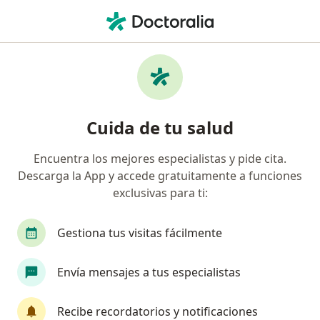
Men
Enfermedades De Transmisión Sexual • Ate Vitarte, Lima
Filtros
• 1
Seguro
Mapa
Especialistas en Enfermedades de
Cuida de tu salud
transmisión sexual en Ate Vitarte
Encuentra los mejores especialistas y pide cita.
Descarga la App y accede gratuitamente a funciones
¿Qué especialidad estás buscando?
exclusivas para ti:
Ginecólogo
Urólogo
Oncólogo
Ciruj
Gestiona tus visitas fácilmente
Envía mensajes a tus especialistas
Recibe recordatorios y notificaciones