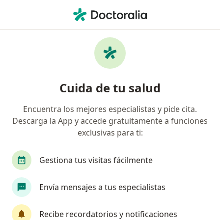
Men
Trastornos De La Menstruación • Ate Vitarte, Lima
Filtros
• 1
Seguro
Mapa
Especialistas en Trastornos de la
Cuida de tu salud
menstruación en Ate Vitarte
Encuentra los mejores especialistas y pide cita.
Descarga la App y accede gratuitamente a funciones
¿Qué especialidad estás buscando?
exclusivas para ti:
Ginecólogo
Médico general
Oncólogo
Gestiona tus visitas fácilmente
Envía mensajes a tus especialistas
Recibe recordatorios y notificaciones