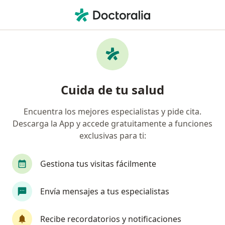
Men
Desgarro Muscular • Los Olivos, Lima
Filtros
• 1
Seguro
Mapa
Especialistas en Desgarro muscular en Los
Cuida de tu salud
Olivos
Encuentra los mejores especialistas y pide cita.
Descarga la App y accede gratuitamente a funciones
¿Qué especialidad estás buscando?
exclusivas para ti:
Traumatólogo y Ortopedista
Especialista en M
Gestiona tus visitas fácilmente
Envía mensajes a tus especialistas
Recibe recordatorios y notificaciones