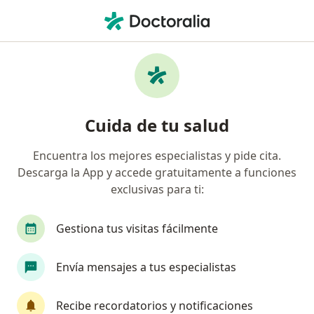
Men
Derrame Pleural • Chiclayo, Lambayeque
Filtros
• 1
Mapa
Especialistas en Derrame pleural en
Cuida de tu salud
Chiclayo
Encuentra los mejores especialistas y pide cita.
Descarga la App y accede gratuitamente a funciones
¿Qué especialidad estás buscando?
exclusivas para ti:
Neumólogo
Gestiona tus visitas fácilmente
Envía mensajes a tus especialistas
Recibe recordatorios y notificaciones