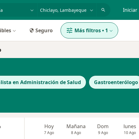
dad, enfermedad o nombre
p. ej. Lima
Iniciar
ibles
Seguro
Más filtros
•
1
o
alista en Administración de Salud
Gastroenterólogo
o
Hoy
Mañana
Dom
lunes
7 Ago
8 Ago
9 Ago
10 Ago