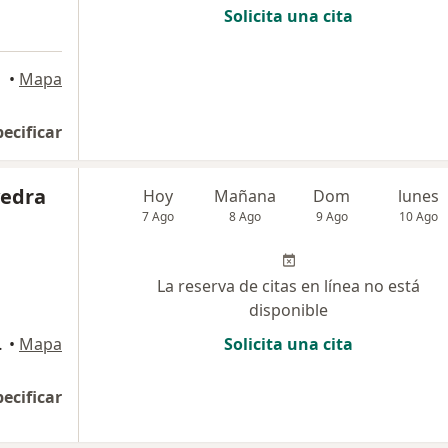
Solicita una cita
iclayo
•
Mapa
pecificar
vedra
Hoy
Mañana
Dom
lunes
7 Ago
8 Ago
9 Ago
10 Ago
La reserva de citas en línea no está
disponible
4, Chiclayo
•
Mapa
Solicita una cita
pecificar