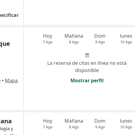
pecificar
Hoy
Mañana
Dom
lunes
que
7 Ago
8 Ago
9 Ago
10 Ago
La reserva de citas en línea no está
disponible
e
•
Mapa
Mostrar perfil
tana
Hoy
Mañana
Dom
lunes
7 Ago
8 Ago
9 Ago
10 Ago
logía y