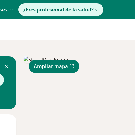
 sesión
¿Eres profesional de la salud?
Ampliar mapa
Mar
Mié
Jue
11 Ago
12 Ago
13 Ago