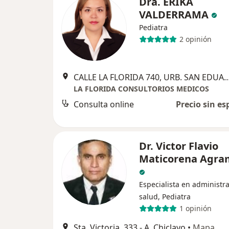
Dra. ERIKA
VALDERRAMA
Pediatra
2 opinión
CALLE LA FLORIDA 740, URB. SAN EDUAR
LA FLORIDA CONSULTORIOS MEDICOS
Consulta online
Precio sin es
Dr. Victor Flavio
Maticorena Agra
Especialista en administr
salud, Pediatra
1 opinión
Sta. Victoria, 333 - A, Chiclayo
•
Mapa