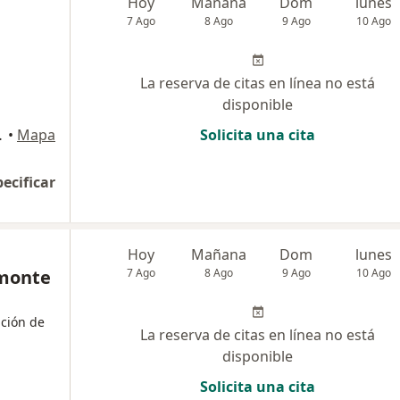
Hoy
Mañana
Dom
lunes
7 Ago
8 Ago
9 Ago
10 Ago
La reserva de citas en línea no está
disponible
DO, Chiclayo
•
Mapa
Solicita una cita
pecificar
Hoy
Mañana
Dom
lunes
monte
7 Ago
8 Ago
9 Ago
10 Ago
ación de
La reserva de citas en línea no está
disponible
Solicita una cita