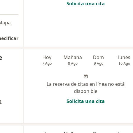
Solicita una cita
Mapa
pecificar
e
Hoy
Mañana
Dom
lunes
7 Ago
8 Ago
9 Ago
10 Ago
La reserva de citas en línea no está
disponible
a
Solicita una cita