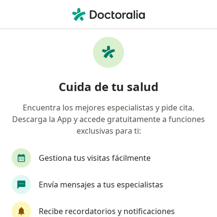
Men
Asma • Chiclayo, Lambayeque
Filtros
• 1
Seguro
Mapa
Especialistas en Asma en Chiclayo
Cuida de tu salud
Encuentra los mejores especialistas y pide cita.
¿Qué especialidad estás buscando?
Descarga la App y accede gratuitamente a funciones
Pediatra
Neumólogo
Especialista en Adm
exclusivas para ti:
Gestiona tus visitas fácilmente
Envía mensajes a tus especialistas
Recibe recordatorios y notificaciones