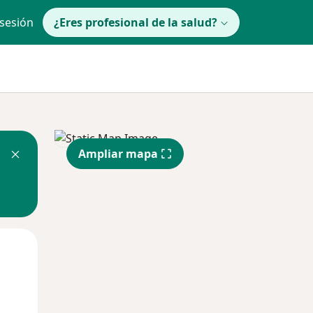
 sesión
¿Eres profesional de la salud?
Ampliar mapa
Mié
Jue
Vie
12 Ago
13 Ago
14 Ago