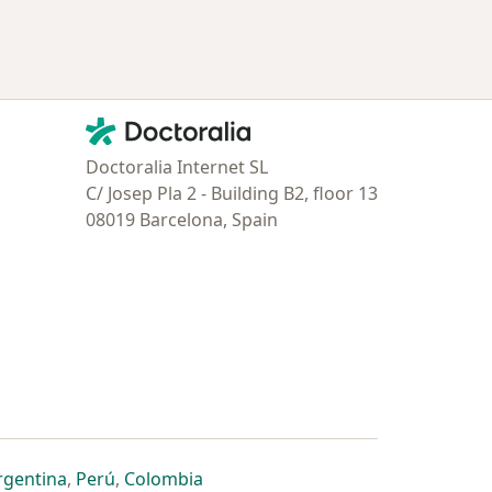
Contacto
Doctoralia - Página de inicio
Doctoralia Internet SL
C/ Josep Pla 2 - Building B2, floor 13
08019 Barcelona, Spain
estaña
 nueva pestaña
n una nueva pestaña
 abre en una nueva pestaña
se abre en una nueva pestaña
se abre en una nueva pestaña
se abre en una nueva pestaña
rgentina
,
Perú
,
Colombia