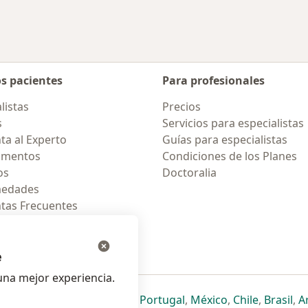
os pacientes
Para profesionales
listas
Precios
s
Servicios para especialistas
ta al Experto
Guías para especialistas
amentos
Condiciones de los Planes
os
Doctoralia
medades
tas Frecuentes
ión para celular
e
na mejor experiencia.
ueva pestaña
en una nueva pestaña
e abre en una nueva pestaña
se abre en una nueva pestaña
se abre en una nueva pestaña
se abre en una nueva pestaña
se abre en una nueva p
se abre en una
se abre e
se
Italia
,
Deutschland
,
Česko
,
Portugal
,
México
,
Chile
,
Brasil
,
A