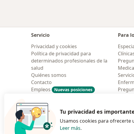
Servicio
Para l
Privacidad y cookies
Especia
Política de privacidad para
Clínica
determinados profesionales de la
Pregun
salud
Medic
Quiénes somos
Servici
Contacto
Enfer
Empleos
Pregun
Nuevas posiciones
Condiciones Generales de
Aplicac
Contratación
Tu privacidad es important
Usamos cookies para ofrecerte u
Leer más
.
se abre en una n
se abre 
s
Polska
,
Türkiye
,
España
,