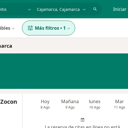
dad, enfermedad o nombre
p. ej. Lima
Iniciar
ibles
Más filtros
•
1
marca
 Zocon
Hoy
Mañana
lunes
Mar
8 Ago
9 Ago
10 Ago
11 Ago
La reserva de citas en línea no está