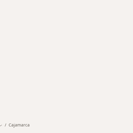
ermedades en Cajamarca
Cajamarca
Cambiar de ciudad