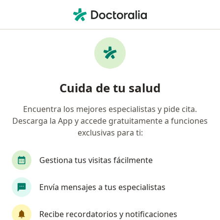
Men
Traumatólogo Y Ortopedista • Cerro Colorado, Arequipa
Filtros
Seguro
Mapa
Traumatólogos y ortopedistas en Cerro
Cuida de tu salud
Colorado
Encuentra los mejores especialistas y pide cita.
Descarga la App y accede gratuitamente a funciones
exclusivas para ti:
Gestiona tus visitas fácilmente
Envía mensajes a tus especialistas
Dr. Ruben Sosa Arauco
·
Ver más
Traumatólogo y ortopedista
Recibe recordatorios y notificaciones
511 opinión