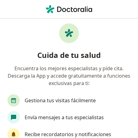
Men
Bartolinitis • Ate, Lima
Filtros
• 1
Seguro
Mapa
Especialistas en Bartolinitis en Ate
Cuida de tu salud
Encuentra los mejores especialistas y pide cita.
¿Qué especialidad estás buscando?
Descarga la App y accede gratuitamente a funciones
Ginecólogo
Médico general
Oncólogo
exclusivas para ti:
Gestiona tus visitas fácilmente
Envía mensajes a tus especialistas
Recibe recordatorios y notificaciones