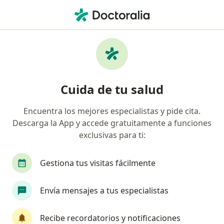
Men
Autismo • Yanahuara, Arequipa
Filtros
• 1
Seguro
Mapa
Especialistas en Autismo en Yanahuara
Cuida de tu salud
Encuentra los mejores especialistas y pide cita.
¿Qué especialidad estás buscando?
Descarga la App y accede gratuitamente a funciones
Psiquiatra
Neurólogo
exclusivas para ti:
Gestiona tus visitas fácilmente
Envía mensajes a tus especialistas
Recibe recordatorios y notificaciones