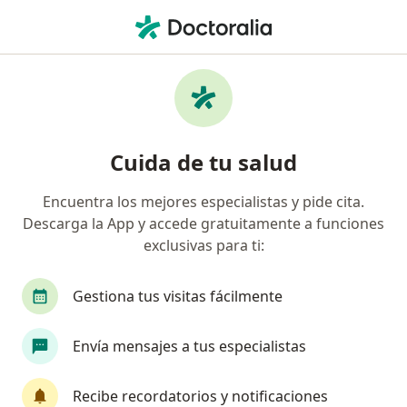
Men
Asma • Huancayo, Junín
Filtros
• 1
Seguro
Mapa
Especialistas en Asma en Huancayo
Cuida de tu salud
Encuentra los mejores especialistas y pide cita.
¿Qué especialidad estás buscando?
Descarga la App y accede gratuitamente a funciones
Pediatra
Neonatólogo
Especialista en Ad
exclusivas para ti:
Gestiona tus visitas fácilmente
Envía mensajes a tus especialistas
Recibe recordatorios y notificaciones