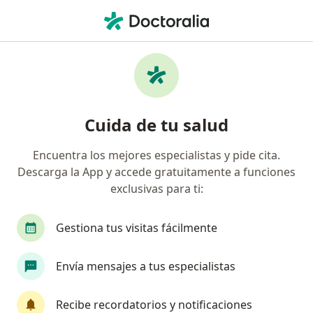
Men
Cáncer De Colon Y Recto • Perú, Piura
Filtros
• 1
Mapa
Especialistas en Cáncer de colon y recto en
Cuida de tu salud
Perú
Encuentra los mejores especialistas y pide cita.
Descarga la App y accede gratuitamente a funciones
¿Qué especialidad estás buscando?
exclusivas para ti:
Cirujano general
Gastroenterólogo
Médic
Gestiona tus visitas fácilmente
Envía mensajes a tus especialistas
Recibe recordatorios y notificaciones