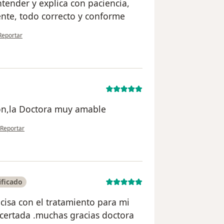
tender y explica con paciencia,
nte, todo correcto y conforme
en opinión del usuario Jose angel fernandez rivera
Reportar
ión,la Doctora muy amable
en opinión del usuario Vilma Delgado
Reportar
ificado
cisa con el tratamiento para mi
certada .muchas gracias doctora