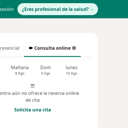
 sesión
¿Eres profesional de la salud?
presencial
Consulta online
resencial
Consulta online
Mañana
Dom
lunes
Mar
Mié
8 Ago
9 Ago
10 Ago
11 Ago
12 Ag
entro aún no ofrece la reserva online
de cita
Solicita una cita