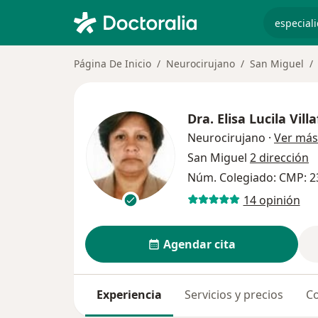
especiali
Página De Inicio
Neurocirujano
San Miguel
Dra.
Elisa Lucila Vil
Neurocirujano
·
Ver más
San Miguel
2 dirección
Núm. Colegiado: CMP: 2
14 opinión
Agendar cita
Experiencia
Servicios y precios
Co