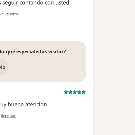
s seguir contando con usted
en opinión del usuario María acosta
o
•
Reportar
ir qué especialistas visitar?
No
muy buena atencion.
en opinión del usuario Patricia Polack B
•
Reportar