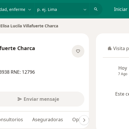
dad, enfermedad o nombre
p. ej. Lima
Iniciar
Elisa Lucila Villafuerte Charca
lafuerte Charca
Visita 
Visita p
sobre las especializaciones
Hoy
3938 RNE: 12796
7 Ago
Este c
Enviar mensaje
nsultorios
Aseguradoras
Opiniones (14)