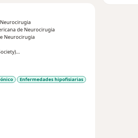
 Neurocirugia
ericana de Neurocirugia
de Neurocirugia
ociety)
rónico
Enfermedades hipofisiarias