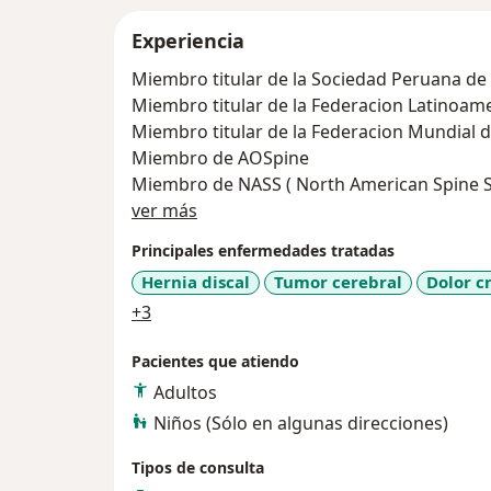
Experiencia
Miembro titular de la Sociedad Peruana de
Miembro titular de la Federacion Latinoam
Miembro titular de la Federacion Mundial 
Miembro de AOSpine
Miembro de NASS ( North American Spine S
Acerca de mí
Miembro de WIP (World Institute of Pain)
ver más
Principales enfermedades tratadas
Hernia discal
Tumor cerebral
Dolor c
a11y_sr_more_diseases
+3
Pacientes que atiendo
Adultos
Niños (Sólo en algunas direcciones)
Tipos de consulta