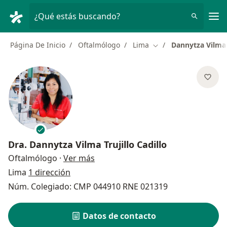
Men
¿Qué estás buscando?
Página De Inicio
Oftalmólogo
Lima
Dannytza Vilma T
Cambiar de ciudad
Dra.
Dannytza Vilma Trujillo Cadillo
sobre las especializaciones
Oftalmólogo
·
Ver más
Lima
1 dirección
Núm. Colegiado: CMP 044910 RNE 021319
Datos de contacto