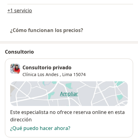
+1 servicio
¿Cómo funcionan los precios?
Consultorio
Consultorio privado
Clínica Los Andes ,
Lima
15074
Ampliar
se abre en una nueva pestañ
Disponibilidad
Este especialista no ofrece reserva online en esta
dirección
¿Qué puedo hacer ahora?