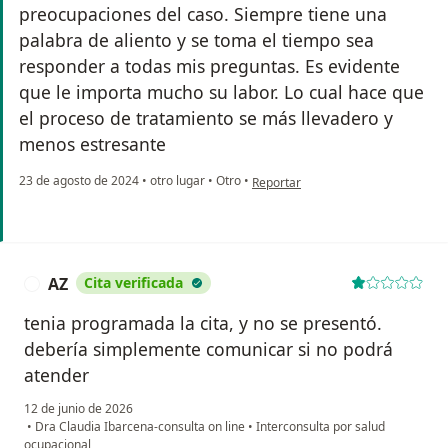
preocupaciones del caso. Siempre tiene una
palabra de aliento y se toma el tiempo sea
responder a todas mis preguntas. Es evidente
que le importa mucho su labor. Lo cual hace que
el proceso de tratamiento se más llevadero y
menos estresante
en opinión del usuario Fernanda Ro
23 de agosto de 2024
•
otro lugar
•
Otro
•
Reportar
AZ
Cita verificada
A
tenia programada la cita, y no se presentó.
debería simplemente comunicar si no podrá
atender
12 de junio de 2026
•
Dra Claudia Ibarcena-consulta on line
•
Interconsulta por salud
ocupacional