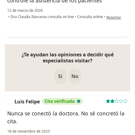
controle la asistencia de los pacientes
12 de marzo de 2026
en opinión del us
•
Dra Claudia Ibarcena-consulta on line
•
Consulta online
•
Reportar
¿Te ayudan las opiniones a decidir qué
especialistas visitar?
Si
No
Luis Felipe
Cita verificada
L
Nunca se conectó la doctora. No sé concretó la
cita.
18 de noviembre de 2025