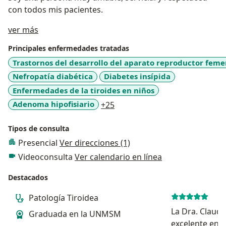
con todos mis pacientes.
Acerca de mí
ver más
Principales enfermedades tratadas
Trastornos del desarrollo del aparato reproductor fem
Nefropatía diabética
Diabetes insípida
Enfermedades de la tiroides en niños
a11y_sr_more_diseases
Adenoma hipofisiario
+25
Tipos de consulta
Presencial
Ver direcciones (1)
Videoconsulta
Ver calendario en línea
Destacados
Patología Tiroidea
La Dra. Claudi
Graduada en la UNMSM
excelente end