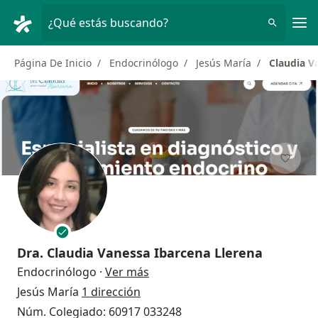
Men
¿Qué estás buscando?
Página De Inicio
Endocrinólogo
Jesús María
Claudia V
Dra.
Claudia Vanessa Ibarcena Llerena
sobre las especializaciones
Endocrinólogo
·
Ver más
Jesús María
1 dirección
Núm. Colegiado: 60917 033248