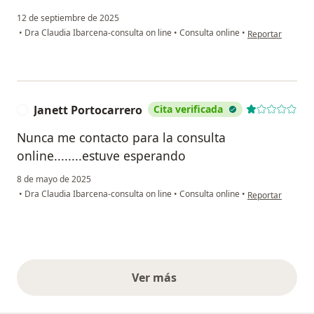
12 de septiembre de 2025
en opinión del u
•
Dra Claudia Ibarcena-consulta on line
•
Consulta online
•
Reportar
Janett Portocarrero
Cita verificada
J
Nunca me contacto para la consulta
online........estuve esperando
8 de mayo de 2025
en opinión del us
•
Dra Claudia Ibarcena-consulta on line
•
Consulta online
•
Reportar
Ver más
opiniones anteriores