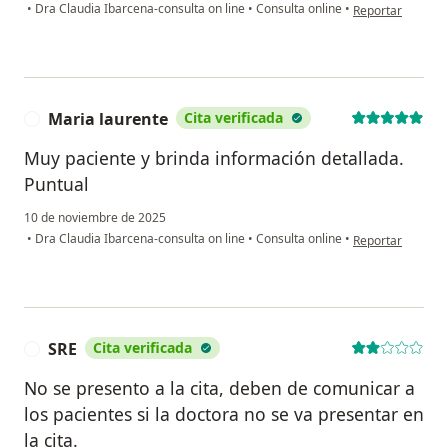
en opinión del us
•
Dra Claudia Ibarcena-consulta on line
•
Consulta online
•
Reportar
Maria laurente
Cita verificada
M
Muy paciente y brinda información detallada.
Puntual
10 de noviembre de 2025
en opinión del u
•
Dra Claudia Ibarcena-consulta on line
•
Consulta online
•
Reportar
SRE
Cita verificada
S
No se presento a la cita, deben de comunicar a
los pacientes si la doctora no se va presentar en
la cita.