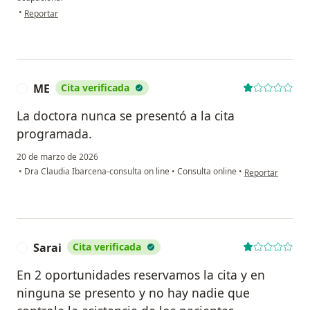
en opinión del usuario AZ
•
Reportar
ME
Cita verificada
M
La doctora nunca se presentó a la cita
programada.
20 de marzo de 2026
en opinión del u
•
Dra Claudia Ibarcena-consulta on line
•
Consulta online
•
Reportar
Sarai
Cita verificada
S
En 2 oportunidades reservamos la cita y en
ninguna se presento y no hay nadie que