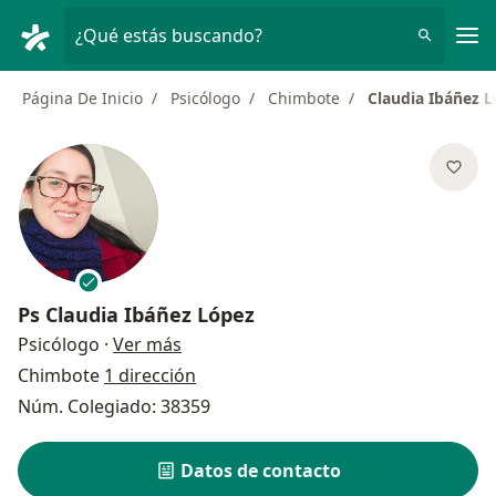
Men
¿Qué estás buscando?
Página De Inicio
Psicólogo
Chimbote
Claudia Ibáñez 
Ps
Claudia Ibáñez López
sobre las especializaciones
Psicólogo
·
Ver más
Chimbote
1 dirección
Núm. Colegiado: 38359
Datos de contacto