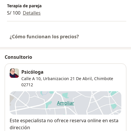
Terapia de pareja
S/ 100
Detalles
¿Cómo funcionan los precios?
Consultorio
Psicóloga
Calle A 10,
Urbanizacion 21 De Abril
,
Chimbote
02712
Ampliar
se abre en una nueva pestañ
Disponibilidad
Este especialista no ofrece reserva online en esta
dirección