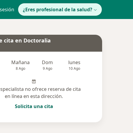
 sesión
¿Eres profesional de la salud?
 cita en Doctoralia
Mañana
Dom
lunes
Mar
Mié
8 Ago
9 Ago
10 Ago
11 Ago
12 Ag
especialista no ofrece reserva de cita
en línea en esta dirección.
Solicita una cita
lucionadas (5)