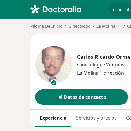
especiali
Página De Inicio
Ginecólogo
La Molina
C
Cambia
Carlos Ricardo Or
sob
Ginecólogo
·
Ver más
La Molina
1 dirección
Datos de contacto
Experiencia
Servicios y precios
Co