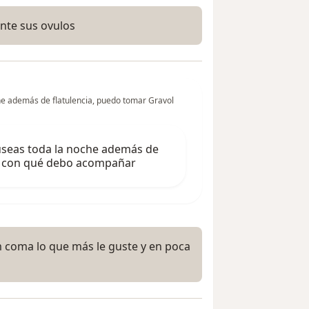
nte sus ovulos
e además de flatulencia, puedo tomar Gravol
seas toda la noche además de
 y con qué debo acompañar
am coma lo que más le guste y en poca