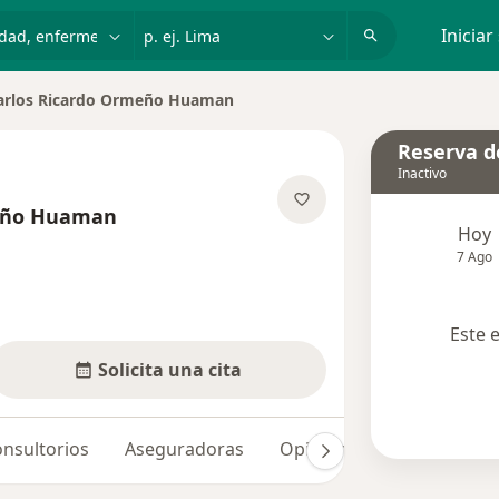
dad, enfermedad o nombre
p. ej. Lima
Iniciar
arlos Ricardo Ormeño Huaman
r de ciudad
Reserva de
Inactivo
meño Huaman
Hoy
re las especializaciones
7 Ago
Este 
Solicita una cita
nsultorios
Aseguradoras
Opiniones (2)
Dudas so