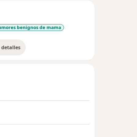
umores benignos de mama
detalles
bre la experiencia