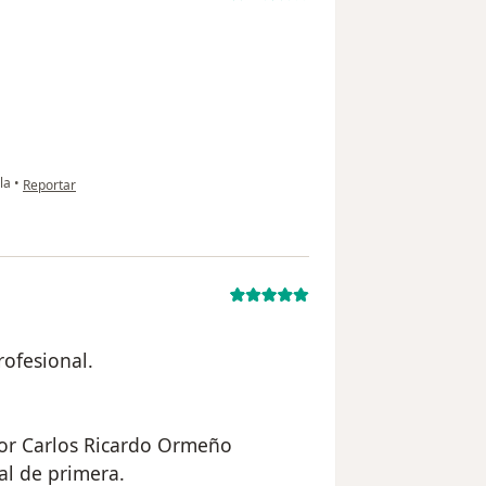
en opinión del usuario usuario
la
•
Reportar
ofesional.
tor Carlos Ricardo Ormeño
al de primera.