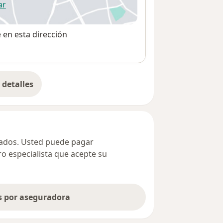
ar
 abre en una nueva pestaña
e en esta dirección
detalles
bre la dirección
ivados. Usted puede pagar
ro especialista que acepte su
as por aseguradora