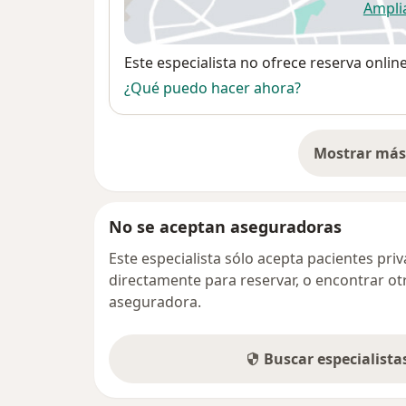
Ampli
se
Disponibilidad
Este especialista no ofrece reserva onlin
¿Qué puedo hacer ahora?
Mostrar más 
so
No se aceptan aseguradoras
Este especialista sólo acepta pacientes pr
directamente para reservar, o encontrar ot
aseguradora.
Buscar especialist