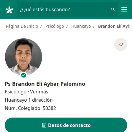
Men
¿Qué estás buscando?
Página De Inicio
Psicólogo
Huancayo
Brandon Elí Ayb
Ps
Brandon Elí Aybar Palomino
sobre las especializaciones
Psicólogo
·
Ver más
Huancayo
1 dirección
Núm. Colegiado: 50382
Datos de contacto