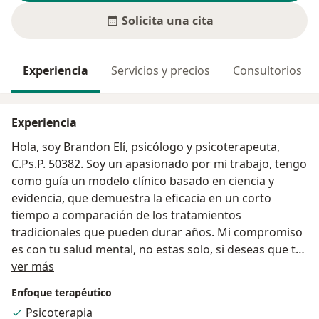
Solicita una cita
Experiencia
Servicios y precios
Consultorios
Experiencia
Hola, soy Brandon Elí, psicólogo y psicoterapeuta,
C.Ps.P. 50382. Soy un apasionado por mi trabajo, tengo
como guía un modelo clínico basado en ciencia y
evidencia, que demuestra la eficacia en un corto
tiempo a comparación de los tratamientos
tradicionales que pueden durar años. Mi compromiso
es con tu salud mental, no estas solo, si deseas que te
Acerca de mí
acompañe en este proceso, no dudes en comunicarte
ver más
conmigo.
Enfoque terapéutico
Psicoterapia