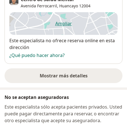
Avenida Ferrocarril,
Huancayo
12004
Ampliar
se abre en una nueva pestañ
Disponibilidad
Este especialista no ofrece reserva online en esta
dirección
¿Qué puedo hacer ahora?
Mostrar más detalles
sobre la dirección
No se aceptan aseguradoras
Este especialista sólo acepta pacientes privados. Usted
puede pagar directamente para reservar, o encontrar
otro especialista que acepte su aseguradora.