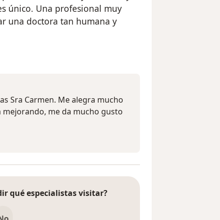
es único. Una profesional muy
ar una doctora tan humana y
l usuario Maria del Carmen Loayza
ras Sra Carmen. Me alegra mucho
ga mejorando, me da mucho gusto
ir qué especialistas visitar?
No