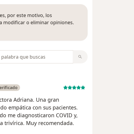
s, por este motivo, los
 modificar o eliminar opiniones.
 opiniones
opiniones
erificado
ctora Adriana. Una gran
odo empática con sus pacientes.
do me diagnosticaron COVID y,
a trivírica. Muy recomendada.
uario Susana Santos