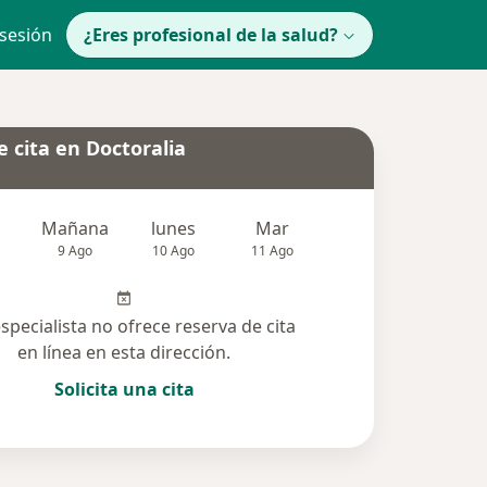
 sesión
¿Eres profesional de la salud?
 cita en Doctoralia
Mañana
lunes
Mar
Mié
Jue
9 Ago
10 Ago
11 Ago
12 Ago
13 Ag
especialista no ofrece reserva de cita
en línea en esta dirección.
Solicita una cita