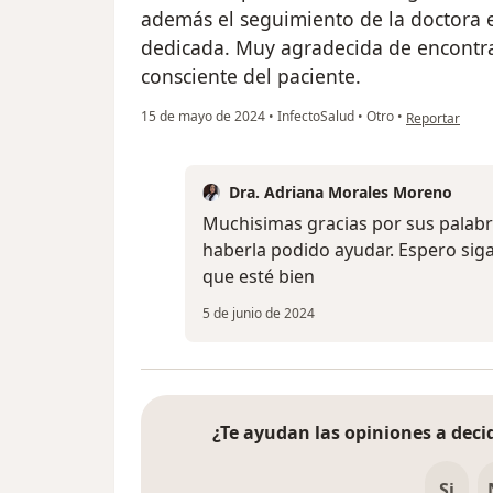
además el seguimiento de la doctora 
dedicada. Muy agradecida de encontr
consciente del paciente.
en opinión de
15 de mayo de 2024
•
InfectoSalud
•
Otro
•
Reportar
Dra. Adriana Morales Moreno
Muchisimas gracias por sus palab
haberla podido ayudar. Espero si
que esté bien
5 de junio de 2024
¿Te ayudan las opiniones a decid
Si