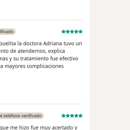
ificado
elita la doctora Adriana tuvo un
nto de atendernos, explica
mas y su tratamiento fue efectivo
era mayores complicaciones
uario Silvia Oblitas
 teléfono verificado
 que me hizo fue muy acertado y