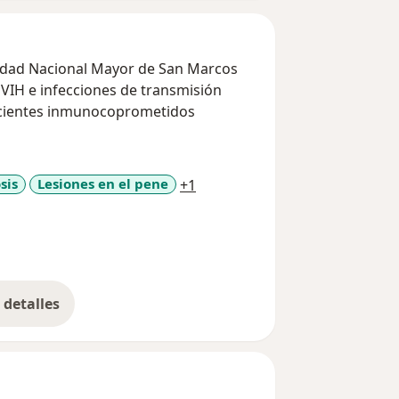
sidad Nacional Mayor de San Marcos
 VIH e infecciones de transmisión
acientes inmunocoprometidos
a11y_sr_more_diseases
sis
Lesiones en el pene
+1
detalles
bre la experiencia