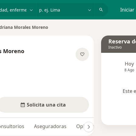
dad, enfermedad o nombre
p. ej. Lima
Iniciar
driana Morales Moreno
r de ciudad
Reserva de
Inactivo
s Moreno
re las especializaciones
Hoy
8 Ago
Este 
Solicita una cita
nsultorios
Aseguradoras
Opiniones (5)