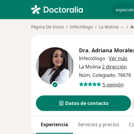
especiali
Página De Inicio
Infectólogo
La Molina
A
Cambia
Dra.
Adriana Morale
sob
Infectólogo
·
Ver más
La Molina
2 dirección
Núm. Colegiado: 76676
5 opinión
Datos de contacto
Experiencia
Servicios y precios
Co