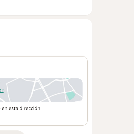
ar
 abre en una nueva pestaña
e en esta dirección