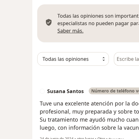
Todas las opiniones son importante
especialistas no pueden pagar para
Más información sobre
Saber más.
Busca en 
Susana Santos
Número de teléfono v
S
Tuve una excelente atención por la do
profesional, muy preparada y sobre t
Su tratamiento me ayudó mucho cuan
luego, con información sobre la vacun
en opinión del us
24 de junio de 2024
•
otro lugar
•
Otro
•