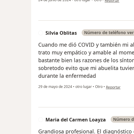
Reportar
Silvia Oblitas
Número de teléfono ver
S
Cuando me dió COVID y también mi abu
trato muy empático y amable al mome
bastante bien las razones de los sínto
sobretodo evito que mi abuelita tuvi
durante la enfermedad
en opinión del us
29 de mayo de 2024
•
otro lugar
•
Otro
•
Reportar
Maria del Carmen Loayza
Número de
M
Grandiosa profesional. El diagnóstico