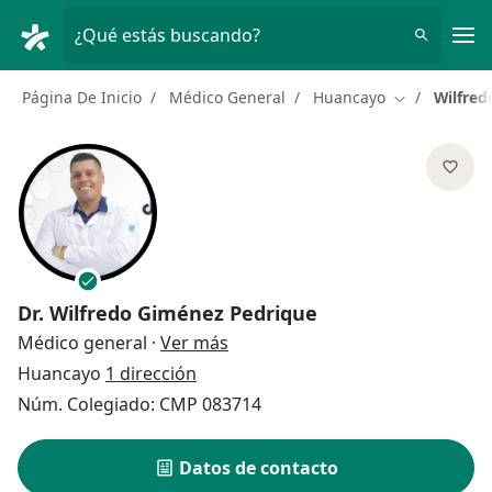
Men
¿Qué estás buscando?
Página De Inicio
Médico General
Huancayo
Wilfred
Cambiar de c
Dr.
Wilfredo Giménez Pedrique
sobre las especializaciones
Médico general
·
Ver más
Huancayo
1 dirección
Núm. Colegiado: CMP 083714
Datos de contacto