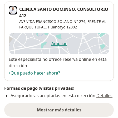
CLINICA SANTO DOMINGO, CONSULTORIO
412
AVENIDA FRANCISCO SOLANO N° 274, FRENTE AL
PARQUE TUPAC,
Huancayo
12002
Ampliar
se abre en una nueva pestañ
Disponibilidad
Este especialista no ofrece reserva online en esta
dirección
¿Qué puedo hacer ahora?
Formas de pago (visitas privadas)
Aseguradoras aceptadas en esta dirección
Detalles
Mostrar más detalles
sobre la dirección